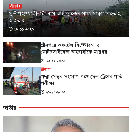
শ্রীনগর
মুন্সীগঞ্জে যাত্রীবাহী বাস আইল্যান্ডের সাথে ধাক্কা: নিহত ২,
আহত ৫
১৮-১১-২০২৩
শ্রীনগরে ককটেল বিস্ফোরণ, ২
মোটরসাইকেল আরোহীকে মারধর
১৬-১১-২০২৩
শ্রীনগর
পদ্মা সেতুর সংযোগ পথে ফের ট্রেনের গতি
পরীক্ষা
২৯-১০-২০২৩
জাতীয়