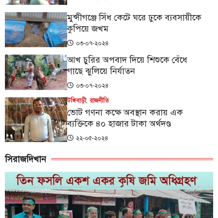
মুন্সীগঞ্জে সিঁধ কেটে ঘরে ঢুকে ব্যবসায়ীকে
কুপিয়ে জখম
০৩-০৭-২০২৪
আখ চুরির অপবাদ দিয়ে শিশুকে বেঁধে
গাছে ঝুলিয়ে নির্যাতন
০৩-০৭-২০২৪
টঙ্গিবাড়ী
,
রাজনীতি
ভোট গণনা কক্ষে অবস্থান করায় এক
ব্যক্তিকে ৪০ হাজার টাকা অর্থদণ্ড
২২-০৫-২০২৪
সিরাজদিখান