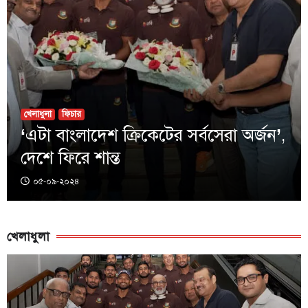
জাতীয়
ফিচার
শেখ হাসিনা ও ভারতকে সতর্কবার্তা দিলেন
ড. ইউনূস
০৫-০৯-২০২৪
খেলাধুলা