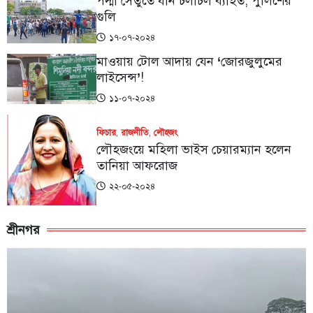
পদ্মা সেতুতে যান চলাচল ব্যাহত, পুলিশের
গুলি
১৭-০৭-২০২৪
মাওয়ায় টোল আদায় যেন ‘জোরজুলুমের
লাইসেন্স’!
১১-০৭-২০২৪
ফিচার
,
রাজনীতি
,
লৌহজং
লৌহজংয়ে মহিলা ভাইস চেয়ারম্যান হলেন
তানিয়া আফরোজ
২২-০৫-২০২৪
শ্রীনগর