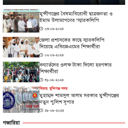
মুন্সীগঞ্জের বৈষম্যবিরোধী ছাত্রজনতা ও
ইমাম উলামাগণের ‘স্মারকলিপি
০৩-০৯-২০২৪
জেলা প্রশাসকের কাছে স্মারকলিপি
দিয়েছে এভিজেএমের শিক্ষার্থীরা
০২-০৯-২০২৪
বন্যার্তদের ৩লক্ষ টাকা দিলো হরগঙ্গার
শিক্ষার্থীরা
৩১-০৮-২০২৪
ফিচার
,
মুন্সিগঞ্জ সদর
মুহাম্মদ শামসুল আলম সরকার মুন্সীগঞ্জের
নতুন পুলিশ সুপার
২৮-০৮-২০২৪
গজারিয়া