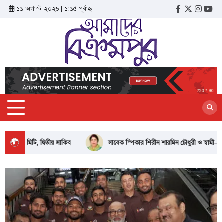
১১ অগাস্ট ২০২৬ | ১:১৫ পূর্বাহ্ন
ব
সাবেক স্পিকার শিরীন শারমিন চৌধুরী ও স্বামী–সন্তানের ব্যাংকের তথ্য তলব