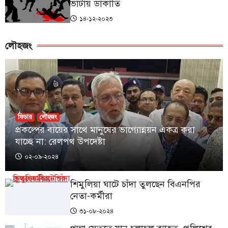
ভাটায় ডাকাতি
১৪-১২-২০২৩
লৌহজং
ফিচার
লৌহজং
প্রকল্পের ব্যয়ের সাথে মানুষের ভাগ্যোন্নয়ন একত্র করা
যাচ্ছে না: রেলপথ উপদেষ্টা
০২-০৯-২০২৪
শিমুলিয়া ঘাটে চাঁদা তুলছেন বিএনপির
নেতা-কর্মীরা
৩১-০৮-২০২৪