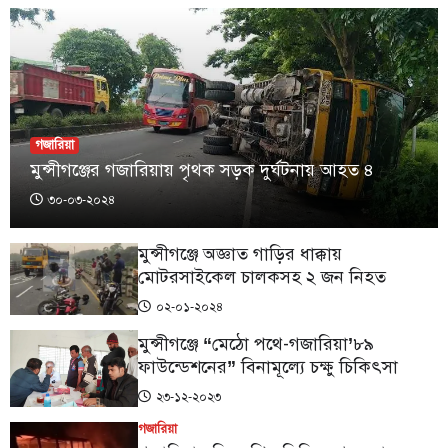
গজারিয়া
মুন্সীগঞ্জের গজারিয়ায় পৃথক সড়ক দুর্ঘটনায় আহত ৪
৩০-০৩-২০২৪
মুন্সীগঞ্জে অজ্ঞাত গাড়ির ধাক্কায়
মোটরসাইকেল চালকসহ ২ জন নিহত
০২-০১-২০২৪
মুন্সীগঞ্জে “মেঠো পথে-গজারিয়া’৮৯
ফাউন্ডেশনের” বিনামূল্যে চক্ষু চিকিৎসা
২৩-১২-২০২৩
গজারিয়া