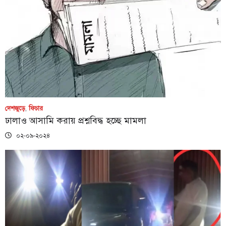
দেশজুড়ে
,
ফিচার
ঢালাও আসামি করায় প্রশ্নবিদ্ধ হচ্ছে মামলা
০২-০৯-২০২৪