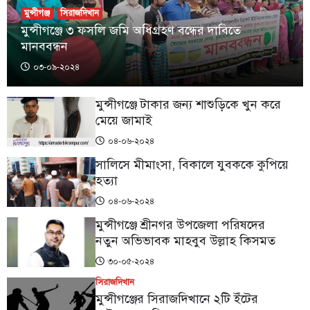
মুন্সীগঞ্জ
সিরাজদিখান
মুন্সীগঞ্জে ৩ ফসলি জমি অধিগ্রহণ ব‌ন্ধের দাবিতে
মানববন্ধন
০৩-০৯-২০২৪
মুন্সীগঞ্জে টাকার জন্য শাশুড়িকে খুন করে
মেয়ে জামাই
০৪-০৬-২০২৪
সালিসে মীমাংসা, বিকালে যুবককে কুপিয়ে
হত্যা
০৪-০৬-২০২৪
মুন্সীগঞ্জে শ্রীনগর উপজেলা পরিষদের
নতুন অভিভাবক মাহবুব উল্লাহ কিসমত
৩০-০৫-২০২৪
সিরাজদিখান
মুন্সীগঞ্জের সিরাজদিখানে ২টি ইঁটের