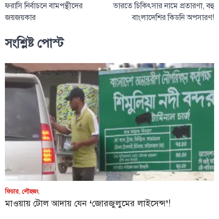
ফরাসি নির্বাচনে বামপন্থীদের
ভারতে চিকিৎসার নামে প্রতারণা, বহু
জয়জয়কার
বাংলাদেশির কিডনি অপসারণ!
সংশ্লিষ্ট পোস্ট
ফিচার
,
লৌহজং
মাওয়ায় টোল আদায় যেন ‘জোরজুলুমের লাইসেন্স’!