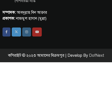
গোপনীয়তা নীতি
সম্পাদক:
আবদুল্লাহ বিন আক্তার
প্রকাশক:
নাজমুল হাসান (মুন্না)
কপিরাইট © ২০২৩ আমাদের বিক্রমপুর | Develop By
DofNext