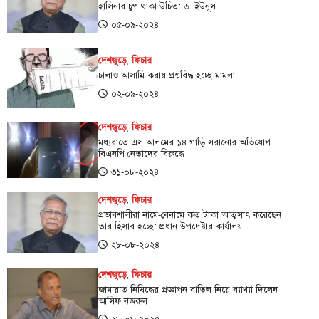
হাসিনার চুপ থাকা উচিত: ড. ইউনূস
০৫-০৯-২০২৪
দেশজুড়ে
,
ফিচার
ঢালাও আসামি করায় প্রশ্নবিদ্ধ হচ্ছে মামলা
০২-০৯-২০২৪
দেশজুড়ে
,
ফিচার
মধ্যরাতে এস আলমের ১৪ গাড়ি সরানোর অভিযোগ
বিএনপি নেতাদের বিরুদ্ধে
৩১-০৮-২০২৪
দেশজুড়ে
,
ফিচার
প্রভাবশালীরা নামে-বেনামে কত টাকা আত্মসাৎ করেছেন
তার হিসাব হচ্ছে: প্রধান উপদেষ্টার কার্যালয়
২৮-০৮-২০২৪
দেশজুড়ে
,
ফিচার
জামায়াত নিষিদ্ধের প্রজ্ঞাপন বাতিল নিয়ে ব্যাখ্যা দিলেন
আসিফ নজরুল