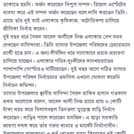
তাকাতে হয়নি। অর্জন করেছেন বিপুল সম্পদ। রিয়েল এস্টেটের
ব্যবসা করে এই সম্পদ অর্জন করেছেন বলে দাবি করতেন তিনি।
গ্রামে তাঁর দুই ভাই এলাকায় কৃষিকাজ, অটোরিকশা চালিয়ে
জীবিকা নির্বাহ করেন।
দুই বছর ধরে সৈয়দ আবেদ আলীকে নিজ এলাকায় বেশ সরব
দেখছেন বাসিন্দারা। তিনি ডাসার উপজেলা পরিষদের চেয়ারম্যান
প্রার্থী হতে চান। এ জন্য দীর্ঘদিন ধরে নানাভাবে প্রচার-প্রচারণা
চালিয়ে যাচ্ছেন। এলাকার গরিব-দুঃখীদের দানখয়রাতের
পাশাপাশি পোস্টারও সাঁটিয়েছেন। দুই বছর আগে গঠিত ডাসার
উপজেলা পরিষদ নির্বাচনের তফসিল এখনো ঘোষণা করেনি
নির্বাচন কমিশন।
ডাসার উপজেলার স্থানীয় বাসিন্দা সৈয়দ রাকিব হাসান গতকাল
প্রথম আলোকে বলেন, আবেদ আলী নিজ গ্রামে প্রায় ৬ কোটি
টাকা খরচ করে বিলাসবহুল তিনতলা ডুপ্লেক্স বাড়ি নির্মাণ
করেছেন। বাড়ির পাশে করেছেন মসজিদ। এ ছাড়া সরকারি
জায়গা দখল করে তাঁর গরুর খামার ও মার্কেট নির্মাণাধীন।
উপজেলার পান্তাপাড়া ও পূর্ব বোতলা গ্রামে কিনেছেন দুই কোটি