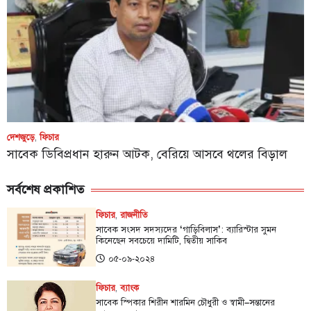
দেশজুড়ে
,
ফিচার
সাবেক ডিবিপ্রধান হারুন আটক, বেরিয়ে আসবে থলের বিড়াল
সর্বশেষ প্রকাশিত
ফিচার
,
রাজনীতি
সাবেক সংসদ সদস্যদের ‘গাড়িবিলাস’: ব্যারিস্টার সুমন
কিনেছেন সবচেয়ে দামিটি, দ্বিতীয় সাকিব
০৫-০৯-২০২৪
ফিচার
,
ব্যাংক
সাবেক স্পিকার শিরীন শারমিন চৌধুরী ও স্বামী–সন্তানের