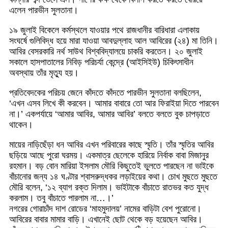
এলেন পারভীন সুলতানা।
১৯ জুলাই বিকেলে কর্মস্থলে যাওয়ার পথে রাজধানীর বারিধারা এলাকায়
সংঘর্ষে গুলিবিদ্ধ হয়ে মারা যাওয়া আবদুল্লাহ আল আবিরের (২৪) মা তিনি।
আবির বেসরকারি নর্থ সাউথ বিশ্ববিদ্যালয়ে চাকরি করতেন। ২০ জুলাই
সকালে হাসপাতালের নিবিড় পরিচর্যা কেন্দ্রে (আইসিইউ) চিকিৎসাধীন
অবস্থায় তাঁর মৃত্যু হয়।
প্রতিবেদকের পরিচয় জেনে কাঁদতে কাঁদতে পারভীন সুলতানা বলছিলেন,
‘এখন এসব লিখে কী করবেন। আমার বাবারে তো আর ফিরাইয়া দিতে পারবেন
না।’ একপর্যায়ে ‘আমার আবির, আমার আবির’ বলতে বলতে বুক চাপড়াতে
থাকেন।
মায়ের নাড়িছেঁড়া ধন আবির এখন পরিবারের কাছে স্মৃতি। তাঁর স্মৃতির আবির
ছড়িয়ে আছে পুরো ঘরময়। একমাত্র ছেলেকে হারিয়ে নির্বাক বাবা মিজানুর
রহমান। বড় বোন মারিয়া ইসলাম মৌরি কিছুতেই ভুলতে পারছেন না ভাইকে
বাঁচানোর জন্য ১৪ ঘণ্টার শ্বাসরুদ্ধকর লড়াইয়ের কথা। চোখ মুছতে মুছতে
মৌরি বলেন, ‘১২ ব্যাগ রক্ত দিলাম। ভাইটাকে বাঁচাতে রাতভর কত যুদ্ধ
করলাম। তবু বাঁচাতে পারলাম না…।’
নগরের গোরাচাঁদ দাশ রোডের ‘মাহমুদালয়’ নামের বাড়িটা বেশ পুরোনো।
আবিরের বাবার মামার বাড়ি। এখানেই ছোট থেকে বড় হয়েছেন আবির।