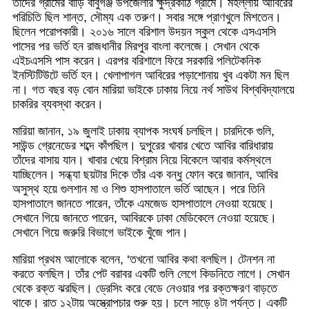
তাঁদের গ্রামের বাড়ি বাবুগঞ্জ উপজেলার ক্ষুদ্রকাঠি গ্রামে। মহল্লায় আবিরের
পরিচিতি ছিল শান্ত, সৌম্য এক তরুণ। সবার সঙ্গে প্রাণখুলে মিশতেন।
ছিলেন পরোপকারী। ২০১৬ সালে বরিশাল উদয়ন স্কুল থেকে এসএসসি
পাসের পর ভর্তি হন রাজধানীর মিরপুর বাংলা কলেজে। সেখান থেকে
এইচএসসি পাস করেন। এরপর বরিশালে ফিরে সরকারি পলিটেকনিক
ইনস্টিটিউটে ভর্তি হন। খেলাপাগল আবিরের পড়াশোনায় খুব একটা মন ছিল
না। গত বছর বড় বোন মারিয়া ভাইকে ঢাকায় নিয়ে নর্থ সাউথ বিশ্ববিদ্যালয়ে
চাকরির ব্যবস্থা করেন।
মারিয়া জানান, ১৯ জুলাই ঢাকায় ব্যাপক সংঘর্ষ চলছিল। চারদিকে গুলি,
সাউন্ড গ্রেনেডের শব্দে কাঁপছিল। দুপুরের খাবার খেতে আবির বারিধারায়
তাঁদের বাসায় যান। খাবার খেয়ে বিশ্রাম নিয়ে বিকেলে আবার কর্মস্থলে
যাচ্ছিলেন। সন্ধ্যা ছয়টার দিকে তাঁর এক বন্ধু ফোন করে জানান, আবির
অসুস্থ হয়ে গুলশান মা ও শিশু হাসপাতালে ভর্তি আছেন। পরে তিনি
হাসপাতালে জানতে পারেন, তাঁকে এমজেড হাসপাতালে নেওয়া হয়েছে।
সেখানে গিয়ে জানতে পারেন, আবিরকে ঢাকা মেডিকেলে নেওয়া হয়েছে।
সেখানে গিয়ে জরুরি বিভাগে ভাইকে খুঁজে পান।
মারিয়া প্রথম আলোকে বলেন, ‘তখনো আবির কথা বলছিল। টেনশন না
করতে বলছিল। তাঁর পেট বরাবর একটি গুলি লেগে কিডনিতে লাগে। সেখান
থেকে রক্ত ঝরছিল। ড্রেসিং করে বেডে নেওয়ার পর রক্তক্ষরণ বাড়তে
থাকে। রাত ১২টায় অস্ত্রোপচার শুরু হয়। চলে সাড়ে ৪টা পর্যন্ত। একটি