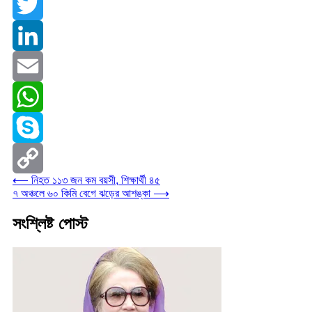
Facebook
Twitter
LinkedIn
Email
WhatsApp
Skype
⟵
নিহত ১১৩ জন কম বয়সী, শিক্ষার্থী ৪৫
Copy
৭ অঞ্চলে ৬০ কিমি বেগে ঝড়ের আশঙ্কা
⟶
Link
সংশ্লিষ্ট পোস্ট