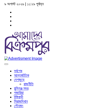
৯ অগাস্ট ২০২৬ | ১১:২৯ পূর্বাহ্ন
সর্বশেষ
আন্তর্জাতিক
দেশজুড়ে
রাজনীতি
মুন্সিগঞ্জ সদর
গজারিয়া
টঙ্গিবাড়ী
সিরাজদিখান
লৌহজং