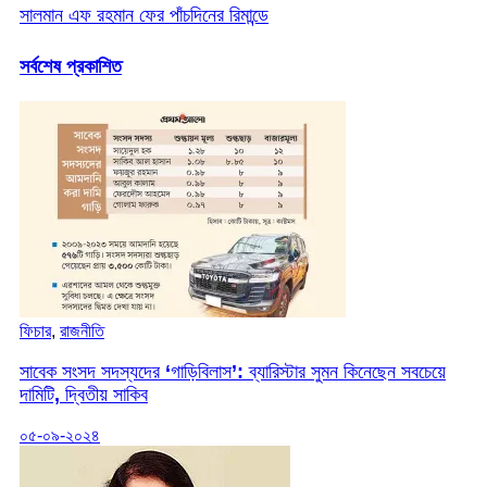
সালমান এফ রহমান ফের পাঁচদিনের রিমান্ডে
সর্বশেষ প্রকাশিত
ফিচার
,
রাজনীতি
সাবেক সংসদ সদস্যদের ‘গাড়িবিলাস’: ব্যারিস্টার সুমন কিনেছেন সবচেয়ে
দামিটি, দ্বিতীয় সাকিব
০৫-০৯-২০২৪