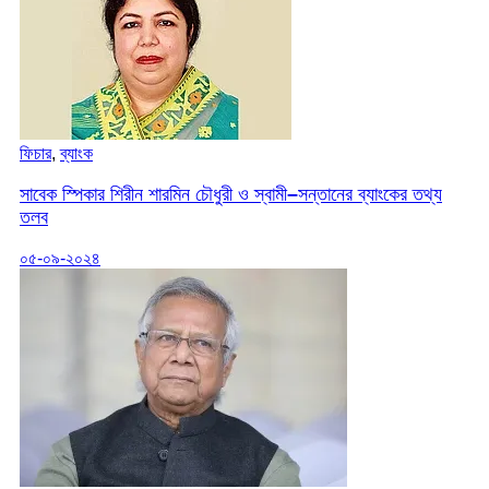
ফিচার
,
ব্যাংক
সাবেক স্পিকার শিরীন শারমিন চৌধুরী ও স্বামী–সন্তানের ব্যাংকের তথ্য
তলব
০৫-০৯-২০২৪