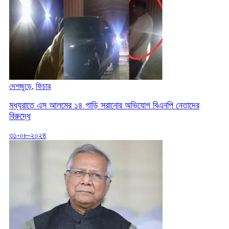
দেশজুড়ে
,
ফিচার
মধ্যরাতে এস আলমের ১৪ গাড়ি সরানোর অভিযোগ বিএনপি নেতাদের
বিরুদ্ধে
৩১-০৮-২০২৪