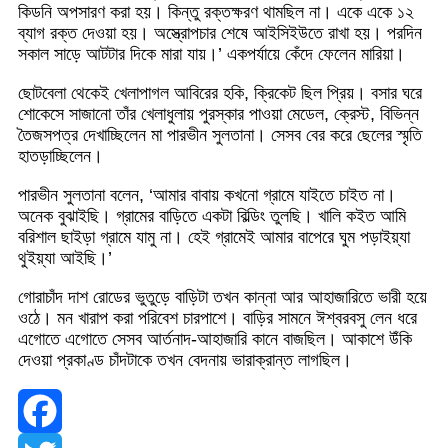
কিডনি অপসারণ করা হয়। কিন্তু রক্তক্ষরণ থামছিল না। একে একে ১২
ব্যাগ রক্ত দেওয়া হয়। অস্ত্রোপচার শেষে আইসিইউতে রাখা হয়। পরদিন
সকাল সাড়ে আটটার দিকে মারা যায়।’ একপর্যায়ে কেঁদে ফেলেন মারিয়া।
ছোটবেলা থেকেই খেলাপাগল আবিরের হকি, ক্রিকেট ছিল প্রিয়। বসার ঘরে
শোকেসে সাজানো তাঁর খেলাধুলায় পুরস্কার পাওয়া মেডেল, ক্রেস্ট, বিভিন্ন
তৈজসপত্র দেখাচ্ছিলেন মা পারভীন সুলতানা। সেসব বের করে ছেলের স্মৃতি
হাতড়াচ্ছিলেন।
পারভীন সুলতানা বলেন, ‘আমার বাবায় কখনো গ্রামে যাইতে চাইত না।
অনেক বুঝাইছি। গ্রামের বাড়িতে একটা বিল্ডিং তুলছি। খালি কইত আমি
বরিশাল ছাইড়া গ্রামে যামু না। হেই গ্রামেই আমার বাপেরে ঘুম পড়াইয়্যা
থুইয়্যা আইছি।’
গোরাচাঁদ দাশ রোডের ভুতুড়ে বাড়িটা তখন কান্না আর আহাজারিতে ভারী হয়ে
ওঠে। মন খারাপ করা পরিবেশ চারপাশে। বাড়ির সামনে ঈশ্বরবসু লেন ধরে
এগোতে এগোতে সেসব আর্তনাদ-আহাজারি কানে বাজছিল। আকাশে উঁকি
দেওয়া প্রকাণ্ড চাঁদটাকে তখন বেদনায় ভারাক্রান্ত লাগছিল।