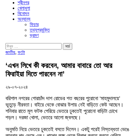
শ্রীনগর
খেলাধুলা
বিনোদন
অন্যান্য
ফিচার
তথ্যপ্রযুক্তি
ভ্রমণ
জাতীয়
,
ফটো
‘এখন লিখে কী করবেন, আমার বাবারে তো আর
ফিরাইয়া দিতে পারবেন না’
২৯-০৭-২০২৪
বরিশাল নগরের গোরাচাঁদ দাশ রোডের শত বছরের পুরোনো ‘মাহমুদালয়ে’
ভুতুড়ে নীরবতা। বাইরে থেকে বোঝার উপায় নেই বাড়িতে কেউ আছেন।
শনিবার রাতে মূল ফটক পেরিয়ে ভেতরে ঢুকতেই পুরোনো বাড়িটা চোখে
পড়ল। দরজা খোলা, ভেতরে আলো জ্বলছে।
অনুমতি নিয়ে ভেতরে ঢুকতেই বসতে দিলেন। একটু পরেই নিস্তব্ধতা ভেঙে
কান্নার শব্দ ভেসে এল। পাশের কক্ষ থেকে বিলাপ করতে করতে বেরিয়ে