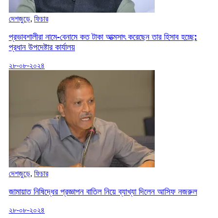
দেশজুড়ে
,
ফিচার
প্রভাবশালীরা নামে-বেনামে কত টাকা আত্মসাৎ করেছেন তার হিসাব হচ্ছে:
প্রধান উপদেষ্টার কার্যালয়
২৮-০৮-২০২৪
দেশজুড়ে
,
ফিচার
জামায়াত নিষিদ্ধের প্রজ্ঞাপন বাতিল নিয়ে ব্যাখ্যা দিলেন আসিফ নজরুল
২৮-০৮-২০২৪