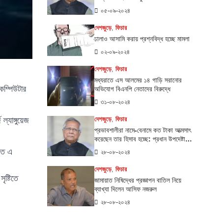
ইউনূস
০৫-০৯-২০২৪
দেশজুড়ে
,
ফিচার
ঢালাও আসামি করায় প্রশ্নবিদ্ধ হচ্ছে মামলা
০২-০৯-২০২৪
দেশজুড়ে
,
ফিচার
মধ্যরাতে এস আলমের ১৪ গাড়ি সরানোর
 কম্পিউটার
অভিযোগ বিএনপি নেতাদের বিরুদ্ধে
৩১-০৮-২০২৪
্যাঙ্গুয়েজ
দেশজুড়ে
,
ফিচার
প্রভাবশালীরা নামে-বেনামে কত টাকা আত্মসাৎ
করেছেন তার হিসাব হচ্ছে: প্রধান উপদেষ্টার
কার্যালয়
তি এ
২৮-০৮-২০২৪
দেশজুড়ে
,
ফিচার
ষ্টিতে
জামায়াত নিষিদ্ধের প্রজ্ঞাপন বাতিল নিয়ে
ব্যাখ্যা দিলেন আসিফ নজরুল
২৮-০৮-২০২৪