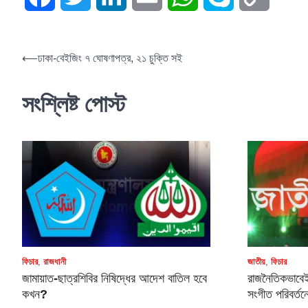
Link
⟵
ঢাকা-বেইজিং ৭ ঘোষণাপত্র, ২১ চুক্তি সই
সংশ্লিষ্ট পোস্ট
ফিচার
,
রাজধানী
জাতীয়
,
ফিচার
জামায়াত-ছাত্রশিবির নিষিদ্ধের আদেশ বাতিল হবে
রাজনৈতিকভাবেই
কখন?
সংগীত পরিবর্তন