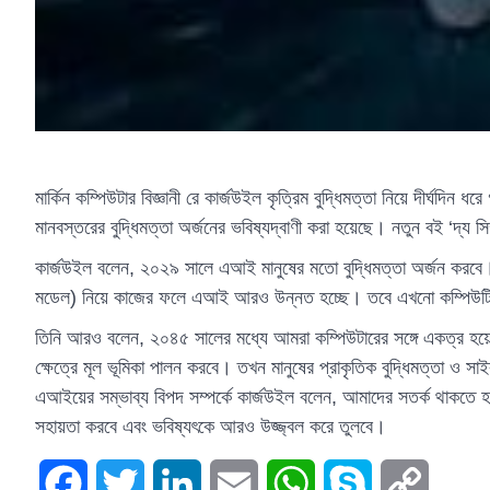
মার্কিন কম্পিউটার বিজ্ঞানী রে কার্জউইল কৃত্রিম বুদ্ধিমত্তা নিয়ে দীর্ঘদিন
মানবস্তরের বুদ্ধিমত্তা অর্জনের ভবিষ্যদ্বাণী করা হয়েছে। নতুন বই ‘দ্য সি
কার্জউইল বলেন, ২০২৯ সালে এআই মানুষের মতো বুদ্ধিমত্তা অর্জন করবে। 
মডেল) নিয়ে কাজের ফলে এআই আরও উন্নত হচ্ছে। তবে এখনো কম্পিউটিং 
তিনি আরও বলেন, ২০৪৫ সালের মধ্যে আমরা কম্পিউটারের সঙ্গে একত্র হয়ে 
ক্ষেত্রে মূল ভূমিকা পালন করবে। তখন মানুষের প্রাকৃতিক বুদ্ধিমত্তা ও সা
এআইয়ের সম্ভাব্য বিপদ সম্পর্কে কার্জউইল বলেন, আমাদের সতর্ক থাকতে 
সহায়তা করবে এবং ভবিষ্যৎকে আরও উজ্জ্বল করে তুলবে।
Facebook
Twitter
LinkedIn
Email
WhatsApp
Skype
Copy