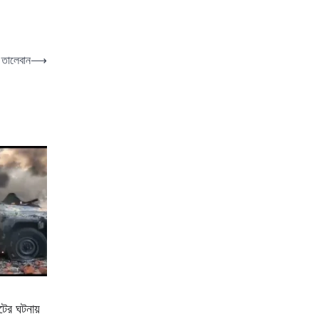
 তালেবান
⟶
ুটের ঘটনায়