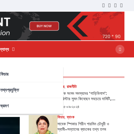
্যান্য
ফিচার
সর্বশেষ প্রকাশিত
ফিচার
,
রাজনীতি
তথ্যপ্রযুক্তি
সাবেক সংসদ সদস্যদের ‘গাড়িবিলাস’:
ব্যারিস্টার সুমন কিনেছেন সবচেয়ে দামিটি,
দ্বিতীয় সাকিব
ভ্রমণ
০৫-০৯-২০২৪
ফিচার
,
ব্যাংক
সাবেক স্পিকার শিরীন শারমিন চৌধুরী ও
স্বামী–সন্তানের ব্যাংকের তথ্য তলব