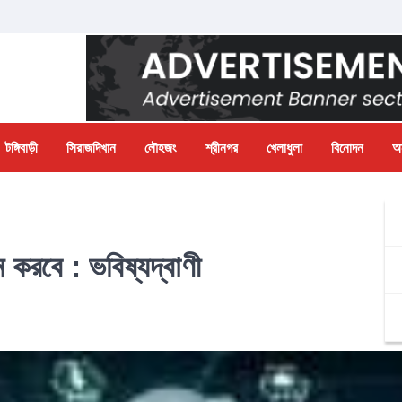
টঙ্গিবাড়ী
সিরাজদিখান
লৌহজং
শ্রীনগর
খেলাধুলা
বিনোদন
অন
ন করবে : ভবিষ্যদ্বাণী