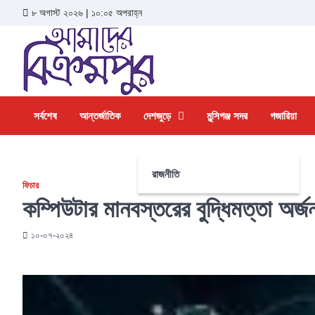
৮ অগাস্ট ২০২৬ | ১০:০৫ অপরাহ্ন
সর্বশেষ
আন্তর্জাতিক
দেশজুড়ে
মুন্সিগঞ্জ সদর
গজারিয়া
রাজনীতি
ফিচার
কম্পিউটার মানবস্তরের বুদ্ধিমত্তা অর্জ
১০-০৭-২০২৪