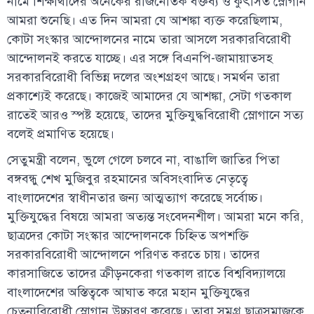
নামে শিক্ষার্থীদের অনেকের রাজনৈতিক বক্তব্য ও কুৎসিত স্লোগান
আমরা শুনেছি। এত দিন আমরা যে আশঙ্কা ব্যক্ত করেছিলাম,
কোটা সংস্কার আন্দোলনের নামে তারা আসলে সরকারবিরোধী
আন্দোলনই করতে যাচ্ছে। এর সঙ্গে বিএনপি-জামায়াতসহ
সরকারবিরোধী বিভিন্ন দলের অংশগ্রহণ আছে। সমর্থন তারা
প্রকাশ্যেই করেছে। কাজেই আমাদের যে আশঙ্কা, সেটা গতকাল
রাতেই আরও স্পষ্ট হয়েছে, তাদের মুক্তিযুদ্ধবিরোধী স্লোগানে সত্য
বলেই প্রমাণিত হয়েছে।
সেতুমন্ত্রী বলেন, ভুলে গেলে চলবে না, বাঙালি জাতির পিতা
বঙ্গবন্ধু শেখ মুজিবুর রহমানের অবিসংবাদিত নেতৃত্বে
বাংলাদেশের স্বাধীনতার জন্য আত্মত্যাগ করেছে সর্বোচ্চ।
মুক্তিযুদ্ধের বিষয়ে আমরা অত্যন্ত সংবেদনশীল। আমরা মনে করি,
ছাত্রদের কোটা সংস্কার আন্দোলনকে চিহ্নিত অপশক্তি
সরকারবিরোধী আন্দোলনে পরিণত করতে চায়। তাদের
কারসাজিতে তাদের ক্রীড়নকেরা গতকাল রাতে বিশ্ববিদ্যালয়ে
বাংলাদেশের অস্তিত্বকে আঘাত করে মহান মুক্তিযুদ্ধের
চেতনাবিরোধী স্লোগান উচ্চারণ করেছে। তারা সমগ্র ছাত্রসমাজকে