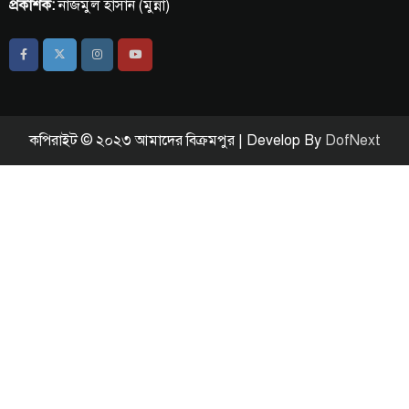
প্রকাশক:
নাজমুল হাসান (মুন্না)
কপিরাইট © ২০২৩ আমাদের বিক্রমপুর | Develop By
DofNext