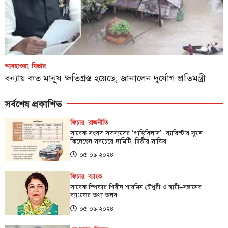
আবহাওয়া
,
ফিচার
বন্যায় কত মানুষ ক্ষতিগ্রস্ত হয়েছে, জানালেন দুর্যোগ প্রতিমন্ত্রী
সর্বশেষ প্রকাশিত
ফিচার
,
রাজনীতি
সাবেক সংসদ সদস্যদের ‘গাড়িবিলাস’: ব্যারিস্টার সুমন
কিনেছেন সবচেয়ে দামিটি, দ্বিতীয় সাকিব
০৫-০৯-২০২৪
ফিচার
,
ব্যাংক
সাবেক স্পিকার শিরীন শারমিন চৌধুরী ও স্বামী–সন্তানের
ব্যাংকের তথ্য তলব
০৫-০৯-২০২৪