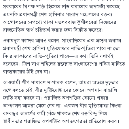
সরকারের বিপক্ষ শক্তি হিসেবে দাঁড় করানোর অপচেষ্টা করেছে।
এমনকি প্রধানমন্ত্রী শেখ হাসিনার সংবাদ সম্মেলনের বক্তব্য
আন্দোলনের নেপথ্যে থাকা মতলববাজ কুশীলবেরা নিজেদের
রাজনৈতিক স্বার্থ চরিতার্থ করার জন্য বিক্রীত করেছে।
ওবায়দুল কাদের আরও বলেন, সাংবাদিকের এক প্রশ্নের জবাবে
প্রধানমন্ত্রী শেখ হাসিনা মুক্তিযোদ্ধার নাতি-পুতিরা পাবে না তো
কি রাজাকারের নাতি–পুতিরা পাবে—এ কথা তিনি যথার্থই
বলেছেন। ত্রিশ লাখ শহিদের রক্তস্নাত বাংলাদেশের পবিত্র মাটিতে
রাজাকারের ঠাঁই দেব না।
আওয়ামী লীগ সাধারণ সম্পাদক বলেন, আমরা অত্যন্ত দৃঢ়তার
সঙ্গে বলতে চাই, বীর মুক্তিযোদ্ধাদের কোনো অপমান বাঙালি
জাতি সহ্য করবে না। পরাজিত অপশক্তির কোনো প্রকার
আস্ফালন আমরা মেনে নেব না। একজন বীর মুক্তিযোদ্ধা কিংবা
বঙ্গবন্ধুর আদর্শের কর্মী বেঁচে থাকতে শেষ রক্তবিন্দু দিয়ে
স্বাধীনতার পরাজিত অপশক্তির অপতৎপরতা প্রতিরোধ করব।