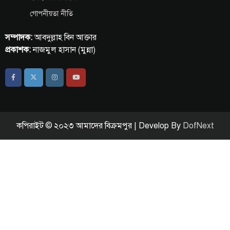
গোপনীয়তা নীতি
সম্পাদক:
আবদুল্লাহ বিন আক্তার
প্রকাশক:
নাজমুল হাসান (মুন্না)
কপিরাইট © ২০২৩ আমাদের বিক্রমপুর | Develop By
DofNext