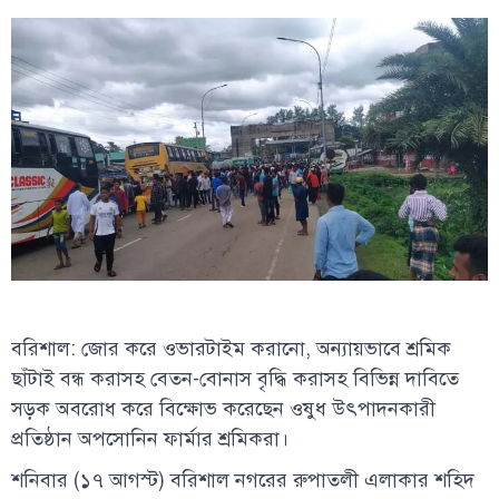
বরিশাল: জোর করে ওভারটাইম করানো, অন্যায়ভাবে শ্রমিক
ছাঁটাই বন্ধ করাসহ বেতন-বোনাস বৃদ্ধি করাসহ বিভিন্ন দাবিতে
সড়ক অবরোধ করে বিক্ষোভ করেছেন ওষুধ উৎপাদনকারী
প্রতিষ্ঠান অপসোনিন ফার্মার শ্রমিকরা।
শনিবার (১৭ আগস্ট) বরিশাল নগরের রুপাতলী এলাকার শহিদ