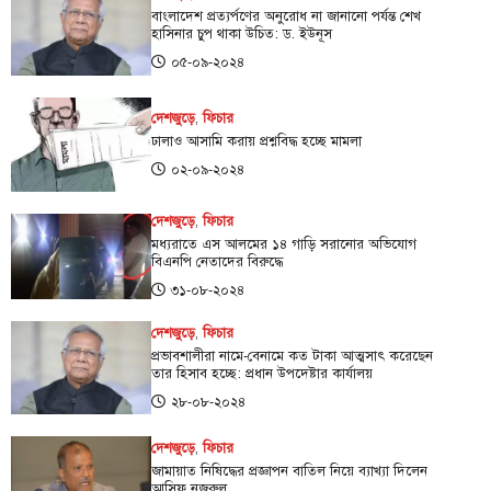
বাংলাদেশ প্রত্যর্পণের অনুরোধ না জানানো পর্যন্ত শেখ
হাসিনার চুপ থাকা উচিত: ড. ইউনূস
০৫-০৯-২০২৪
দেশজুড়ে
,
ফিচার
ঢালাও আসামি করায় প্রশ্নবিদ্ধ হচ্ছে মামলা
০২-০৯-২০২৪
দেশজুড়ে
,
ফিচার
মধ্যরাতে এস আলমের ১৪ গাড়ি সরানোর অভিযোগ
বিএনপি নেতাদের বিরুদ্ধে
৩১-০৮-২০২৪
দেশজুড়ে
,
ফিচার
প্রভাবশালীরা নামে-বেনামে কত টাকা আত্মসাৎ করেছেন
তার হিসাব হচ্ছে: প্রধান উপদেষ্টার কার্যালয়
২৮-০৮-২০২৪
দেশজুড়ে
,
ফিচার
জামায়াত নিষিদ্ধের প্রজ্ঞাপন বাতিল নিয়ে ব্যাখ্যা দিলেন
আসিফ নজরুল