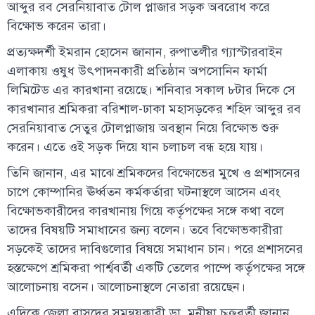
আব্দুর রব সেরনিয়াবাত টোল প্লাজার সড়ক অবরোধ করে
বিক্ষোভ করেন তারা।
প্রত্যক্ষদর্শী ইমরান হোসেন জানান, রুপাতলীর গ্যাস্টারবাইন
এলাকায় ওষুধ উৎপাদনকারী প্রতিষ্ঠান অপসোনিন ফার্মা
লিমিটেড এর কারখানা রয়েছে। শনিবার সকাল ৮টার দিকে সে
কারখানার শ্রমিকরা বরিশাল-ঢাকা মহাসড়কের শহিদ আব্দুর রব
সেরনিয়াবাত সেতুর টোলপ্লাজায় অবস্থান নিয়ে বিক্ষোভ শুরু
করেন। এতে ওই সড়ক দিয়ে যান চলাচল বন্ধ হয়ে যায়।
তিনি জানান, এর মাঝে শ্রমিকদের বিক্ষোভের মুখে ও প্রশাসনের
চাপে কোম্পানির ঊর্ধ্বতন কর্মকর্তারা ঘটনাস্থলে আসেন এবং
বিক্ষোভকারীদের কারখানায় গিয়ে কর্তৃপক্ষের সঙ্গে কথা বলে
তাদের বিষয়টি সমাধানের জন্য বলেন। তবে বিক্ষোভকারীরা
সড়কেই তাদের দাবিগুলোর বিষয়ে সমাধান চান। পরে প্রশাসনের
হস্তক্ষেপে শ্রমিকরা পার্শ্ববর্তী একটি তেলের পাম্পে কর্তৃপক্ষের সঙ্গে
আলোচনায় বসেন। আলোচনাস্থলে নেতারা রয়েছেন।
এদিকে জেলা বাসদের সমন্বয়কারী ডা. মনীষা চক্রবর্তী জানান,