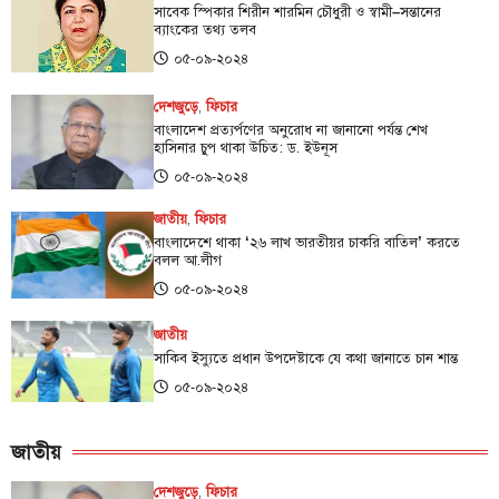
সাবেক স্পিকার শিরীন শারমিন চৌধুরী ও স্বামী–সন্তানের
ব্যাংকের তথ্য তলব
০৫-০৯-২০২৪
দেশজুড়ে
,
ফিচার
বাংলাদেশ প্রত্যর্পণের অনুরোধ না জানানো পর্যন্ত শেখ
হাসিনার চুপ থাকা উচিত: ড. ইউনূস
০৫-০৯-২০২৪
জাতীয়
,
ফিচার
বাংলাদেশে থাকা ‌‘২৬ লাখ ভারতীয়র চাকরি বাতিল’ করতে
বলল আ.লীগ
০৫-০৯-২০২৪
জাতীয়
সাকিব ইস্যুতে প্রধান উপদেষ্টাকে যে কথা জানাতে চান শান্ত
০৫-০৯-২০২৪
জাতীয়
দেশজুড়ে
,
ফিচার