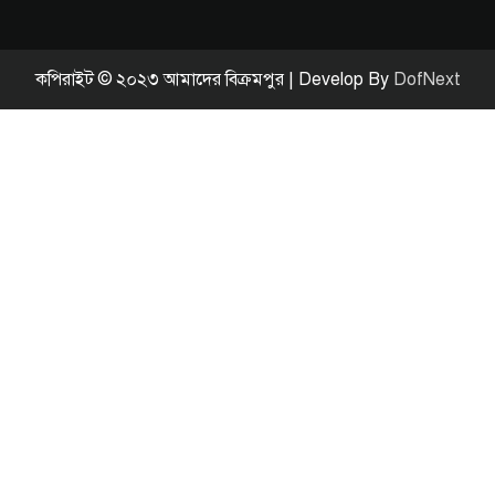
কপিরাইট © ২০২৩ আমাদের বিক্রমপুর | Develop By
DofNext