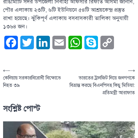
রাঙামাটি সদর উপজেলা নির্বাহী অফিসার রিফাত আসমা জানান,
পৌর এলাকায় ২৩টি, ৬টি ইউনিয়নে ৫৪টি আশ্রয়কেন্দ্র প্রস্তুত
রাখা হয়েছে। ঝুঁকিপূর্ণ এলাকায় বসবাসকারী তালিকা অনুযায়ী
১৩৬৪ জন।
Facebook
Twitter
LinkedIn
Email
WhatsApp
Skype
Copy
Link
⟵
⟶
কেনিয়ায় সরকারবিরোধী বিক্ষোভে
ভারতের ট্রানজিট নিয়ে জনগণকে
নিহত ৩৯
বিভ্রান্ত করছে বিএনপিসহ কিছু মিডিয়া:
প্রতিমন্ত্রী আরাফাত
সংশ্লিষ্ট পোস্ট