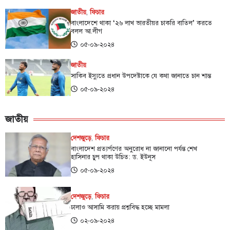
জাতীয়
,
ফিচার
বাংলাদেশে থাকা ‌‘২৬ লাখ ভারতীয়র চাকরি বাতিল’ করতে
বলল আ.লীগ
০৫-০৯-২০২৪
জাতীয়
সাকিব ইস্যুতে প্রধান উপদেষ্টাকে যে কথা জানাতে চান শান্ত
০৫-০৯-২০২৪
জাতীয়
দেশজুড়ে
,
ফিচার
বাংলাদেশ প্রত্যর্পণের অনুরোধ না জানানো পর্যন্ত শেখ
হাসিনার চুপ থাকা উচিত: ড. ইউনূস
০৫-০৯-২০২৪
দেশজুড়ে
,
ফিচার
ঢালাও আসামি করায় প্রশ্নবিদ্ধ হচ্ছে মামলা
০২-০৯-২০২৪