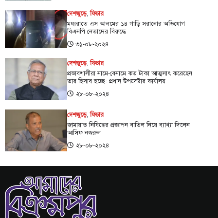
দেশজুড়ে
,
ফিচার
মধ্যরাতে এস আলমের ১৪ গাড়ি সরানোর অভিযোগ
বিএনপি নেতাদের বিরুদ্ধে
৩১-০৮-২০২৪
দেশজুড়ে
,
ফিচার
প্রভাবশালীরা নামে-বেনামে কত টাকা আত্মসাৎ করেছেন
তার হিসাব হচ্ছে: প্রধান উপদেষ্টার কার্যালয়
২৮-০৮-২০২৪
দেশজুড়ে
,
ফিচার
জামায়াত নিষিদ্ধের প্রজ্ঞাপন বাতিল নিয়ে ব্যাখ্যা দিলেন
আসিফ নজরুল
২৮-০৮-২০২৪