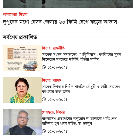
আবহাওয়া
,
ফিচার
দুপুরের মধ্যে যেসব জেলায় ৬০ কিমি বেগে ঝড়ের আভাস
সর্বশেষ প্রকাশিত
ফিচার
,
রাজনীতি
সাবেক সংসদ সদস্যদের ‘গাড়িবিলাস’: ব্যারিস্টার সুমন
কিনেছেন সবচেয়ে দামিটি, দ্বিতীয় সাকিব
০৫-০৯-২০২৪
ফিচার
,
ব্যাংক
সাবেক স্পিকার শিরীন শারমিন চৌধুরী ও স্বামী–সন্তানের
ব্যাংকের তথ্য তলব
০৫-০৯-২০২৪
দেশজুড়ে
,
ফিচার
বাংলাদেশ প্রত্যর্পণের অনুরোধ না জানানো পর্যন্ত শেখ
হাসিনার চুপ থাকা উচিত: ড. ইউনূস
০৫-০৯-২০২৪