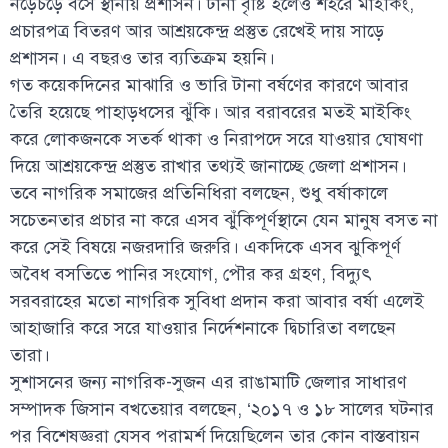
নড়েচড়ে বসে স্থানীয় প্রশাসন। টানা বৃষ্টি হলেও শহরে মাইকিং,
প্রচারপত্র বিতরণ আর আশ্রয়কেন্দ্র প্রস্তুত রেখেই দায় সাড়ে
প্রশাসন। এ বছরও তার ব্যতিক্রম হয়নি।
গত কয়েকদিনের মাঝারি ও ভারি টানা বর্ষণের কারণে আবার
তৈরি হয়েছে পাহাড়ধসের ঝুঁকি। আর বরাবরের মতই মাইকিং
করে লোকজনকে সতর্ক থাকা ও নিরাপদে সরে যাওয়ার ঘোষণা
দিয়ে আশ্রয়কেন্দ্র প্রস্তুত রাখার তথ্যই জানাচ্ছে জেলা প্রশাসন।
তবে নাগরিক সমাজের প্রতিনিধিরা বলছেন, শুধু বর্ষাকালে
সচেতনতার প্রচার না করে এসব ঝুঁকিপূর্ণস্থানে যেন মানুষ বসত না
করে সেই বিষয়ে নজরদারি জরুরি। একদিকে এসব ঝুকিপূর্ণ
অবৈধ বসতিতে পানির সংযোগ, পৌর কর গ্রহণ, বিদ্যুৎ
সরবরাহের মতো নাগরিক সুবিধা প্রদান করা আবার বর্ষা এলেই
আহাজারি করে সরে যাওয়ার নির্দেশনাকে দ্বিচারিতা বলছেন
তারা।
সুশাসনের জন্য নাগরিক-সুজন এর রাঙামাটি জেলার সাধারণ
সম্পাদক জিসান বখতেয়ার বলছেন, ‘২০১৭ ও ১৮ সালের ঘটনার
পর বিশেষজ্ঞরা যেসব পরামর্শ দিয়েছিলেন তার কোন বাস্তবায়ন