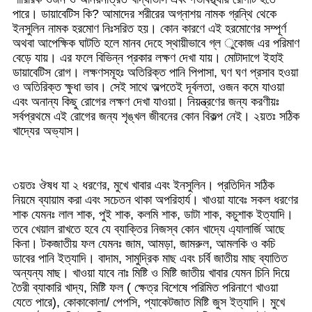
পারে। ডায়াবেটিস কি? আমাদের শরীরের অগ্নাশয় নামক গ্রন্থি থেকে
ইনসুলিন নামক হরমোণ নিঃসরিত হয়। কোন কারণে এই হরমোণের সম্পূর্ণ
অথবা আপেক্ষিক ঘাটতি হলে মানব দেহে স্থায়ীভাবে গ্ল ুকোজ এর পরিমাণ
বেড়ে যায়। এর ফলে বিভিন্ন প্রকার লক্ষণ দেখা যায়। মোটাদাগে ইহাই
ডায়াবেটিস রোগ। লক্ষণসমূহঃ অতিরিক্ত পানি পিপাসা, ঘণ ঘণ প্রসাব হওয়া
ও অতিরিক্ত ক্ষুধা ভাব। সেই সাথে অল্পতেই দূর্বলতা, ওজন কমে যাওয়া
এবং অনান্য কিছু রোগের লক্ষণ দেখা যাওয়া। নিয়ন্ত্রণের জন্য করণীয়ঃ
সর্বপ্রথমে এই রোগের জন্য শৃঙ্খল জীবনের কোন বিকল্প নেই। ২য়তঃ সঠিক
খাদ্যের অভ্যাস।
৩য়তঃ ঔষধ যা ২ ধরণের, মুখে খাবার এবং ইনসুলিন। প্রতিদিন সঠিক
নিয়মে ব্যায়াম করা এবং সচেতন থাকা অপরিহার্য। খাওয়া যাবেঃ সকল ধরণের
শাক যেমনঃ লাল শাক, পুই শাক, কলমি শাক, ডাটা শাক, কচুশাক ইত্যাদি।
তবে খেয়াল রাখতে হবে যে ব্যাক্তির নিজস্ব কোন খাদ্যে এ্যালার্জি আছে
কিনা। টকজাতীয় ফল যেমনঃ জাম, আমড়া, জামরুল, আমলকি ও কচি
ডাবের পানি ইত্যাদি। বাদাম, সামুদ্রিক মাছ এবং চর্বি জাতীয় মাছ ব্যাতিত
অন্যন্য মাছ। খাওয়া যাবে নাঃ মিষ্টি ও মিষ্টি জাতীয় খাবার যেমন চিনি দিয়ে
তৈরী ব্যাকারি খাদ্য, মিষ্টি ফল ( ক্ষেত্র বিশেষে পরিমিত পরিনাণে খাওয়া
যেতে পারে), কোকাকোলা/ পেপসি, প্যাকেটজাত মিষ্টি জুস ইত্যাদি। মুখে