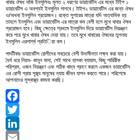
খাবার ঔষধ নাকি ইনসুলিনঃ মূলত ২ ধরণের ডায়াবেটিস এর মধ্যে টাইপ ১
ডায়াবেটিস এ অবশ্যই ইনসুলিন লাগবে। টাইপ২ ডায়াবেটিস এর জন্য ঔষধ
ও/অথবা ইনসুলিন প্রয়োজন। রক্তে সুগারের মাত্রা যদি অত্যাধিক হয়
তাহলে ইনসুলিন এবং ডায়াবেটিস এর মাত্রা কম বেশী হলে মুখে খাবার ঔষধ
প্রয়োজন হবে। কিছু ক্ষেত্রে প্রথমে ইনসুলিন দিয়ে ডায়াবেটিস নিয়ন্ত্রণ
করে পরে মুখে খাবার ঔষধ দেয়া যায়। তবে মুখে খাবারের ঔষধের তুলনায়
ইনসুলিন এরপার্শ্ব প্রতি­িয়া কম।
পাদটীকাঃ ডায়াবেটিস রোগীদের সবচেয়ে বেশী উদাসীনতা লক্ষ্য করা যায়।
ধৈর্য ধরে নিয়ম- কানুন মানা, সেই সাথে হালকা ব্যায়াম, কিছু শারিরীক
পরিশ্রম, ওজন নিয়ন্ত্রণ এবং সঠিক খাদ্য গ্রহণ করলে একজন ডায়াবেটিস
এর রোগী প্রায় সুস্থ্য মানুষের ন্যায় জীবন যাপন করতে পারে। পরিশেষে
আপনাদের সুস্বাস্থ্য কামনা করছি।
Facebook
Twitter
LinkedIn