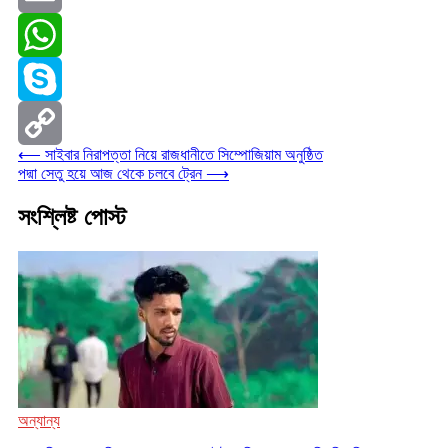
Email
WhatsApp
Skype
⟵
সাইবার নিরাপত্তা নিয়ে রাজধানীতে সিম্পোজিয়াম অনুষ্ঠিত
Copy
পদ্মা সেতু হয়ে আজ থেকে চলবে ট্রেন
⟶
Link
সংশ্লিষ্ট পোস্ট
অন্যান্য