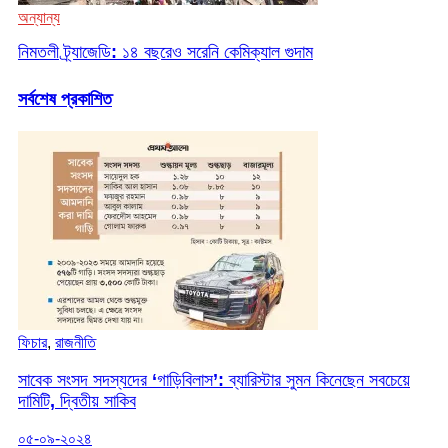
অন্যান্য
নিমতলী ট্র্যাজেডি: ১৪ বছরেও সরেনি কেমিক্যাল গুদাম
সর্বশেষ প্রকাশিত
ফিচার
,
রাজনীতি
সাবেক সংসদ সদস্যদের ‘গাড়িবিলাস’: ব্যারিস্টার সুমন কিনেছেন সবচেয়ে
দামিটি, দ্বিতীয় সাকিব
০৫-০৯-২০২৪