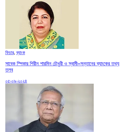
ফিচার
,
ব্যাংক
সাবেক স্পিকার শিরীন শারমিন চৌধুরী ও স্বামী–সন্তানের ব্যাংকের তথ্য
তলব
০৫-০৯-২০২৪