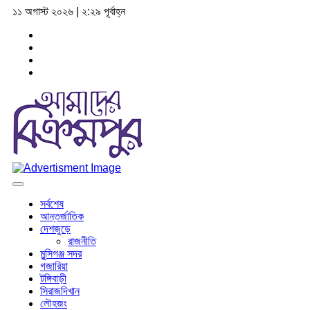
১১ অগাস্ট ২০২৬ | ২:২৯ পূর্বাহ্ন
সর্বশেষ
আন্তর্জাতিক
দেশজুড়ে
রাজনীতি
মুন্সিগঞ্জ সদর
গজারিয়া
টঙ্গিবাড়ী
সিরাজদিখান
লৌহজং