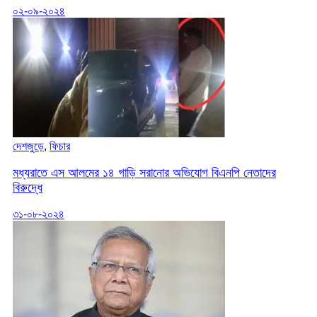
০২-০৯-২০২৪
দেশজুড়ে
,
ফিচার
মধ্যরাতে এস আলমের ১৪ গাড়ি সরানোর অভিযোগ বিএনপি নেতাদের
বিরুদ্ধে
৩১-০৮-২০২৪