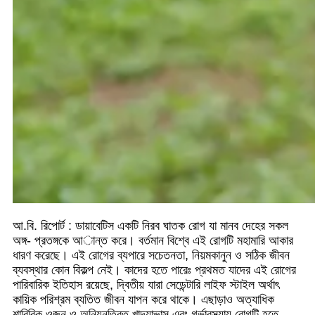
আ.বি. রিপোর্ট : ডায়াবেটিস একটি নিরব ঘাতক রোগ যা মানব দেহের সকল
অঙ্গ- প্রতঙ্গকে আ­ান্ত করে। বর্তমান বিশ্বে এই রোগটি মহামারি আকার
ধারণ করেছে। এই রোগের ব্যপারে সচেতনতা, নিয়মকানুন ও সঠিক জীবন
ব্যবস্থার কোন বিকল্প নেই। কাদের হতে পারেঃ প্রথমত যাদের এই রোগের
পারিবারিক ইতিহাস রয়েছে, দ্বিতীয় যারা সেডেন্টারি লাইফ স্টাইল অর্থাৎ
কায়িক পরিশ্রম ব্যতিত জীবন যাপন করে থাকে। এছাড়াও অত্যাধিক
শারিরিক ওজন ও অনিয়নত্রিত খাদ্যাভাস এবং গর্ভাবস্থ্যায় রোগটি হতে