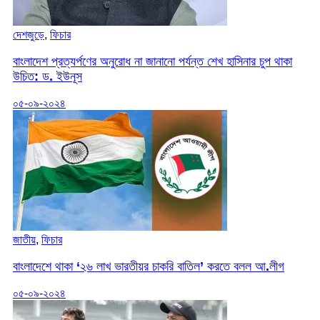
দেশজুড়ে
,
ফিচার
বাংলাদেশ প্রত্যর্পণের অনুরোধ না জানানো পর্যন্ত শেখ হাসিনার চুপ থাকা
উচিত: ড. ইউনূস
০৫-০৯-২০২৪
জাতীয়
,
ফিচার
বাংলাদেশে থাকা ‌‘২৬ লাখ ভারতীয়র চাকরি বাতিল’ করতে বলল আ.লীগ
০৫-০৯-২০২৪