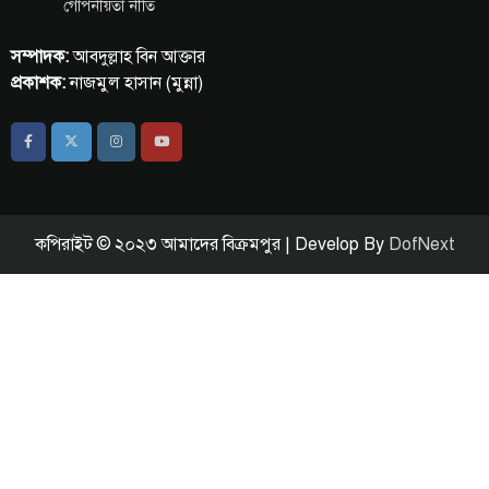
গোপনীয়তা নীতি
সম্পাদক:
আবদুল্লাহ বিন আক্তার
প্রকাশক:
নাজমুল হাসান (মুন্না)
কপিরাইট © ২০২৩ আমাদের বিক্রমপুর | Develop By
DofNext