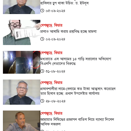
হাসিনার চুপ থাকা উচিত: ড. ইউনূস
০৫-০৯-২০২৪
দেশজুড়ে
,
ফিচার
ঢালাও আসামি করায় প্রশ্নবিদ্ধ হচ্ছে মামলা
০২-০৯-২০২৪
দেশজুড়ে
,
ফিচার
মধ্যরাতে এস আলমের ১৪ গাড়ি সরানোর অভিযোগ
বিএনপি নেতাদের বিরুদ্ধে
৩১-০৮-২০২৪
দেশজুড়ে
,
ফিচার
প্রভাবশালীরা নামে-বেনামে কত টাকা আত্মসাৎ করেছেন
তার হিসাব হচ্ছে: প্রধান উপদেষ্টার কার্যালয়
২৮-০৮-২০২৪
দেশজুড়ে
,
ফিচার
জামায়াত নিষিদ্ধের প্রজ্ঞাপন বাতিল নিয়ে ব্যাখ্যা দিলেন
আসিফ নজরুল