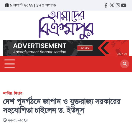
৬ অগাস্ট ২০২৬ | ১:৫৩ অপরাহ্ন
জাতীয়
,
ফিচার
দেশ পুনর্গঠনে জাপান ও যুক্তরাজ্য সরকারের
সহযোগিতা চাইলেন ড. ইউনূস
২২-০৮-২০২৪