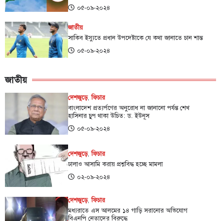
০৫-০৯-২০২৪
জাতীয়
সাকিব ইস্যুতে প্রধান উপদেষ্টাকে যে কথা জানাতে চান শান্ত
০৫-০৯-২০২৪
জাতীয়
দেশজুড়ে
,
ফিচার
বাংলাদেশ প্রত্যর্পণের অনুরোধ না জানানো পর্যন্ত শেখ
হাসিনার চুপ থাকা উচিত: ড. ইউনূস
০৫-০৯-২০২৪
দেশজুড়ে
,
ফিচার
ঢালাও আসামি করায় প্রশ্নবিদ্ধ হচ্ছে মামলা
০২-০৯-২০২৪
দেশজুড়ে
,
ফিচার
মধ্যরাতে এস আলমের ১৪ গাড়ি সরানোর অভিযোগ
বিএনপি নেতাদের বিরুদ্ধে