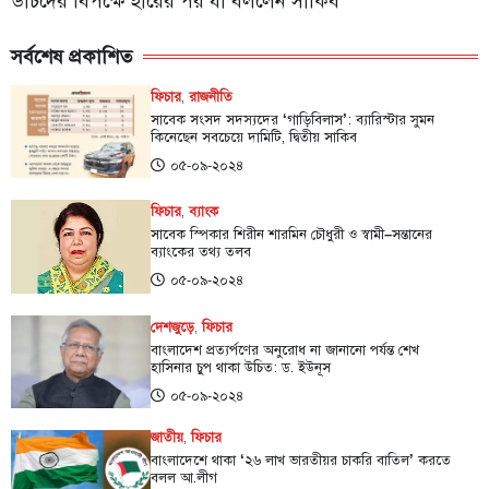
ডাচদের বিপক্ষে হারের পর যা বললেন সাকিব
সর্বশেষ প্রকাশিত
ফিচার
,
রাজনীতি
সাবেক সংসদ সদস্যদের ‘গাড়িবিলাস’: ব্যারিস্টার সুমন
কিনেছেন সবচেয়ে দামিটি, দ্বিতীয় সাকিব
০৫-০৯-২০২৪
ফিচার
,
ব্যাংক
সাবেক স্পিকার শিরীন শারমিন চৌধুরী ও স্বামী–সন্তানের
ব্যাংকের তথ্য তলব
০৫-০৯-২০২৪
দেশজুড়ে
,
ফিচার
বাংলাদেশ প্রত্যর্পণের অনুরোধ না জানানো পর্যন্ত শেখ
হাসিনার চুপ থাকা উচিত: ড. ইউনূস
০৫-০৯-২০২৪
জাতীয়
,
ফিচার
বাংলাদেশে থাকা ‌‘২৬ লাখ ভারতীয়র চাকরি বাতিল’ করতে
বলল আ.লীগ