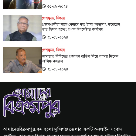
৩১-০৮-২০২৪
দেশজুড়ে
,
ফিচার
প্রভাবশালীরা নামে-বেনামে কত টাকা আত্মসাৎ করেছেন
তার হিসাব হচ্ছে: প্রধান উপদেষ্টার কার্যালয়
২৮-০৮-২০২৪
দেশজুড়ে
,
ফিচার
জামায়াত নিষিদ্ধের প্রজ্ঞাপন বাতিল নিয়ে ব্যাখ্যা দিলেন
আসিফ নজরুল
২৮-০৮-২০২৪
আমাদেরবিক্রমপুর.কম হলো মুন্সিগঞ্জ জেলার একটি অনলাইন সংবাদ