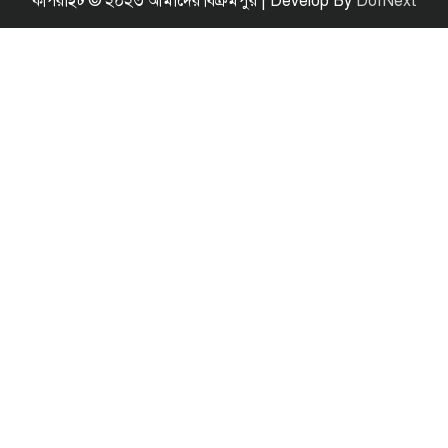
কপিরাইট © ২০২৩ আমাদের বিক্রমপুর | Develop By
DofNext