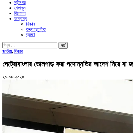
শ্রীনগর
খেলাধুলা
বিনোদন
অন্যান্য
ফিচার
তথ্যপ্রযুক্তি
ভ্রমণ
জাতীয়
,
ফিচার
পেট্রোবাংলার তোলপাড় করা পদোন্নতির আদেশ নিয়ে যা জ
২৯-০৮-২০২৪