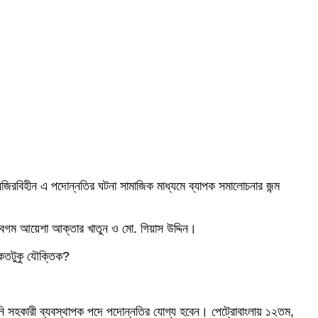
িরবিহীন এ পদোন্নতির ঘটনা সামাজিক মাধ্যমে ব্যাপক সমালোচনার জন্ম
বেগম আয়েশা আক্তার খাতুন ও মো. গিয়াস উদ্দিন।
কতটুকু যৌক্তিক?
নি সহকারী ব্যবস্থাপক পদে পদোন্নতির যোগ্য হবেন। পেট্রোবাংলায় ১২তম,