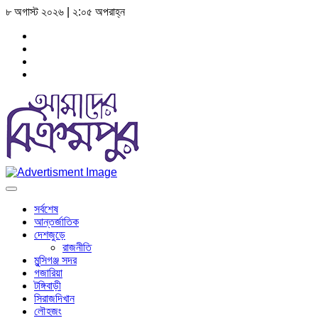
৮ অগাস্ট ২০২৬ | ২:০৫ অপরাহ্ন
সর্বশেষ
আন্তর্জাতিক
দেশজুড়ে
রাজনীতি
মুন্সিগঞ্জ সদর
গজারিয়া
টঙ্গিবাড়ী
সিরাজদিখান
লৌহজং