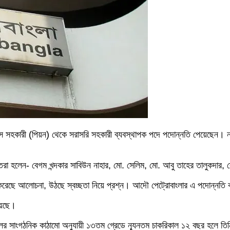
স সহকারী (পিয়ন) থেকে সরাসরি সহকারী ব্যবস্থাপক পদে পদোন্নতি পেয়েছেন। নজ
িরা হলেন- বেগম খন্দকার সাবিউন নাহার, মো. সেলিম, মো. আবু তাহের তালুকদার, 
 করেছে আলোচনা, উঠছে স্বচ্ছতা নিয়ে প্রশ্ন। আদৌ পেট্রোবাংলার এ পদোন্নতি 
হয়েছে।
ালের সাংগঠনিক কাঠামো অনুযায়ী ১৩তম গ্রেডে ন্যূনতম চাকরিকাল ১২ বছর হলে তি