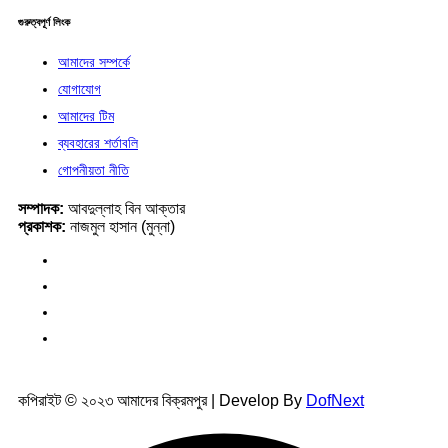
গুরুত্বপূর্ণ লিংক
আমাদের সম্পর্কে
যোগাযোগ
আমাদের টিম
ব্যবহারের শর্তাবলি
গোপনীয়তা নীতি
সম্পাদক:
আবদুল্লাহ বিন আক্তার
প্রকাশক:
নাজমুল হাসান (মুন্না)
কপিরাইট © ২০২৩ আমাদের বিক্রমপুর | Develop By
DofNext