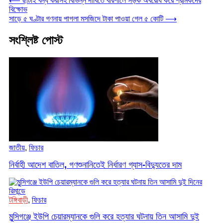
⟵
ছাঁটাই বন্ধ করাসহ বিভিন্ন দাবিতে বরিশালে সড়ক অবরোধ করে শ্রমিকদের
Copy
বিক্ষোভ
সাড়ে ৫ ঘণ্টার গণনায় পাগলা মসজিদে টাকা পাওয়া গেল ৫ কোটি
⟶
Link
সংশ্লিষ্ট পোস্ট
জাতীয়
,
ফিচার
নির্বাহী আদেশ বাতিল, গণশুনানিতেই নির্ধারণ গ্যাস-বিদ্যুতের দাম
টঙ্গিবাড়ী
,
ফিচার
মুন্সিগঞ্জে ইউপি চেয়ারম্যানকে গুলি করে হত্যার ঘটনায় তিন আসামি দুই