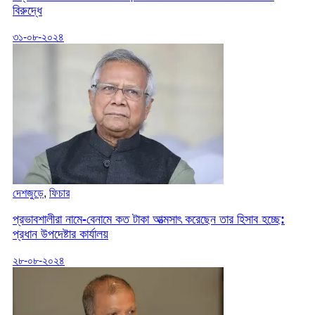
বিরুদ্ধে
৩১-০৮-২০২৪
দেশজুড়ে
,
ফিচার
প্রভাবশালীরা নামে-বেনামে কত টাকা আত্মসাৎ করেছেন তার হিসাব হচ্ছে:
প্রধান উপদেষ্টার কার্যালয়
২৮-০৮-২০২৪