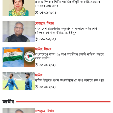
সাবেক স্পিকার শিরীন শারমিন চৌধুরী ও স্বামী–সন্তানের
ব্যাংকের তথ্য তলব
০৫-০৯-২০২৪
দেশজুড়ে
,
ফিচার
বাংলাদেশ প্রত্যর্পণের অনুরোধ না জানানো পর্যন্ত শেখ
হাসিনার চুপ থাকা উচিত: ড. ইউনূস
০৫-০৯-২০২৪
জাতীয়
,
ফিচার
বাংলাদেশে থাকা ‌‘২৬ লাখ ভারতীয়র চাকরি বাতিল’ করতে
বলল আ.লীগ
০৫-০৯-২০২৪
জাতীয়
সাকিব ইস্যুতে প্রধান উপদেষ্টাকে যে কথা জানাতে চান শান্ত
০৫-০৯-২০২৪
জাতীয়
দেশজুড়ে
,
ফিচার