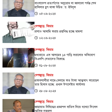
বাংলাদেশ প্রত্যর্পণের অনুরোধ না জানানো পর্যন্ত শেখ
হাসিনার চুপ থাকা উচিত: ড. ইউনূস
০৫-০৯-২০২৪
দেশজুড়ে
,
ফিচার
ঢালাও আসামি করায় প্রশ্নবিদ্ধ হচ্ছে মামলা
০২-০৯-২০২৪
দেশজুড়ে
,
ফিচার
মধ্যরাতে এস আলমের ১৪ গাড়ি সরানোর অভিযোগ
বিএনপি নেতাদের বিরুদ্ধে
৩১-০৮-২০২৪
দেশজুড়ে
,
ফিচার
প্রভাবশালীরা নামে-বেনামে কত টাকা আত্মসাৎ করেছেন
তার হিসাব হচ্ছে: প্রধান উপদেষ্টার কার্যালয়
২৮-০৮-২০২৪
দেশজুড়ে
,
ফিচার
জামায়াত নিষিদ্ধের প্রজ্ঞাপন বাতিল নিয়ে ব্যাখ্যা দিলেন
আসিফ নজরুল