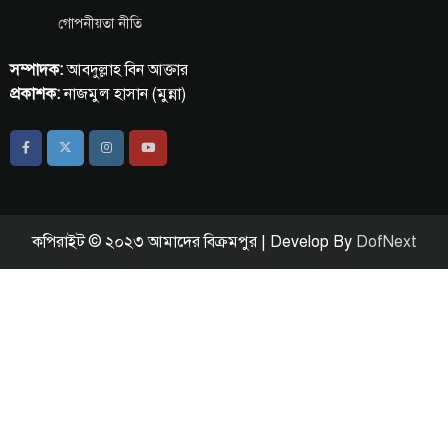
গোপনীয়তা নীতি
সম্পাদক:
আবদুল্লাহ বিন আক্তার
প্রকাশক:
নাজমুল হাসান (মুন্না)
কপিরাইট © ২০২৩ আমাদের বিক্রমপুর | Develop By
DofNext