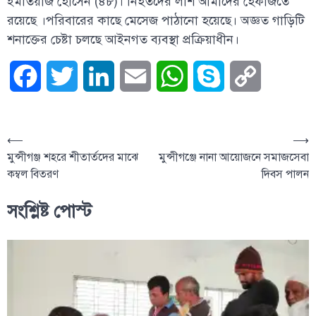
ইমতিয়াজ হোসেন (৪৮)। নিহতদের লাশ আমাদের হেফাজতে
রয়েছে ।পরিবারের কাছে মেসেজ পাঠানো হয়েছে। অজ্ঞত গাড়িটি
শনাক্তের চেষ্টা চলছে আইনগত ব্যবস্থা প্রক্রিয়াধীন।
Facebook
Twitter
LinkedIn
Email
WhatsApp
Skype
Copy
Link
⟵
⟶
মুন্সীগঞ্জ শহরে শীতার্তদের মাঝে
মুন্সীগঞ্জে নানা আয়োজনে সমাজসেবা
কম্বল বিতরণ
দিবস পালন
সংশ্লিষ্ট পোস্ট