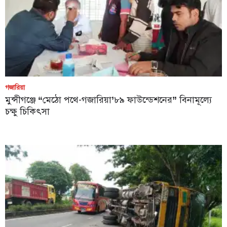
গজারিয়া
মুন্সীগঞ্জে “মেঠো পথে-গজারিয়া’৮৯ ফাউন্ডেশনের” বিনামূল্যে
চক্ষু চিকিৎসা