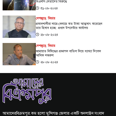
বিএনপি নেতাদের বিরুদ্ধে
৩১-০৮-২০২৪
দেশজুড়ে
,
ফিচার
প্রভাবশালীরা নামে-বেনামে কত টাকা আত্মসাৎ করেছেন
তার হিসাব হচ্ছে: প্রধান উপদেষ্টার কার্যালয়
২৮-০৮-২০২৪
দেশজুড়ে
,
ফিচার
জামায়াত নিষিদ্ধের প্রজ্ঞাপন বাতিল নিয়ে ব্যাখ্যা দিলেন
আসিফ নজরুল
২৮-০৮-২০২৪
আমাদেরবিক্রমপুর.কম হলো মুন্সিগঞ্জ জেলার একটি অনলাইন সংবাদ