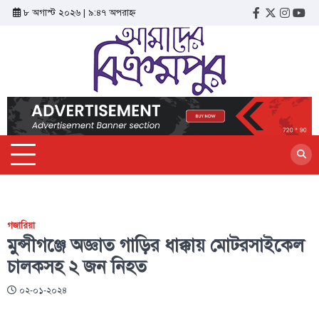
৮ অগাস্ট ২০২৬ | ৯:৪৭ অপরাহ্ন
গজারিয়া
মুন্সীগঞ্জে অজ্ঞাত গাড়ির ধাক্কায় মোটরসাইকেল
চালকসহ ২ জন নিহত
০২-০১-২০২৪