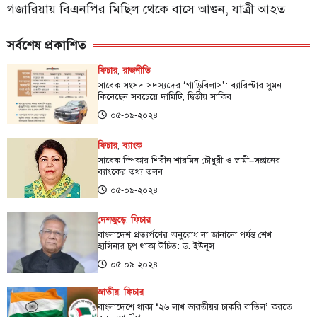
গজারিয়ায় বিএনপির মিছিল থেকে বাসে আগুন, যাত্রী আহত
সর্বশেষ প্রকাশিত
ফিচার
,
রাজনীতি
সাবেক সংসদ সদস্যদের ‘গাড়িবিলাস’: ব্যারিস্টার সুমন
কিনেছেন সবচেয়ে দামিটি, দ্বিতীয় সাকিব
০৫-০৯-২০২৪
ফিচার
,
ব্যাংক
সাবেক স্পিকার শিরীন শারমিন চৌধুরী ও স্বামী–সন্তানের
ব্যাংকের তথ্য তলব
০৫-০৯-২০২৪
দেশজুড়ে
,
ফিচার
বাংলাদেশ প্রত্যর্পণের অনুরোধ না জানানো পর্যন্ত শেখ
হাসিনার চুপ থাকা উচিত: ড. ইউনূস
০৫-০৯-২০২৪
জাতীয়
,
ফিচার
বাংলাদেশে থাকা ‌‘২৬ লাখ ভারতীয়র চাকরি বাতিল’ করতে