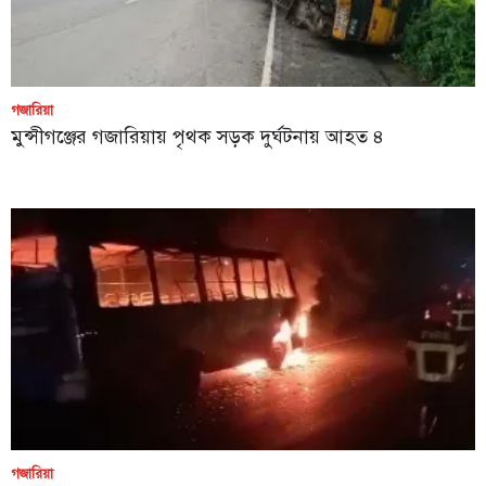
গজারিয়া
মুন্সীগঞ্জের গজারিয়ায় পৃথক সড়ক দুর্ঘটনায় আহত ৪
গজারিয়া