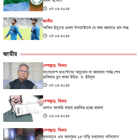
বলল আ.লীগ
০৫-০৯-২০২৪
জাতীয়
সাকিব ইস্যুতে প্রধান উপদেষ্টাকে যে কথা জানাতে চান শান্ত
০৫-০৯-২০২৪
জাতীয়
দেশজুড়ে
,
ফিচার
বাংলাদেশ প্রত্যর্পণের অনুরোধ না জানানো পর্যন্ত শেখ
হাসিনার চুপ থাকা উচিত: ড. ইউনূস
০৫-০৯-২০২৪
দেশজুড়ে
,
ফিচার
ঢালাও আসামি করায় প্রশ্নবিদ্ধ হচ্ছে মামলা
০২-০৯-২০২৪
দেশজুড়ে
,
ফিচার
মধ্যরাতে এস আলমের ১৪ গাড়ি সরানোর অভিযোগ