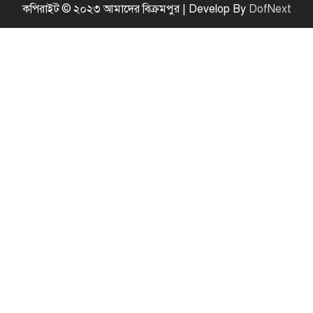
কপিরাইট © ২০২৩ আমাদের বিক্রমপুর | Develop By
DofNext