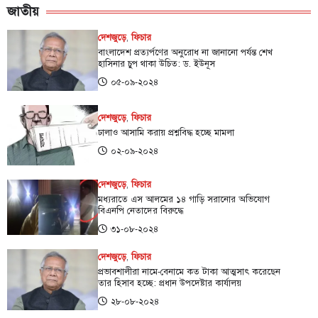
জাতীয়
দেশজুড়ে
,
ফিচার
বাংলাদেশ প্রত্যর্পণের অনুরোধ না জানানো পর্যন্ত শেখ
হাসিনার চুপ থাকা উচিত: ড. ইউনূস
০৫-০৯-২০২৪
দেশজুড়ে
,
ফিচার
ঢালাও আসামি করায় প্রশ্নবিদ্ধ হচ্ছে মামলা
০২-০৯-২০২৪
দেশজুড়ে
,
ফিচার
মধ্যরাতে এস আলমের ১৪ গাড়ি সরানোর অভিযোগ
বিএনপি নেতাদের বিরুদ্ধে
৩১-০৮-২০২৪
দেশজুড়ে
,
ফিচার
প্রভাবশালীরা নামে-বেনামে কত টাকা আত্মসাৎ করেছেন
তার হিসাব হচ্ছে: প্রধান উপদেষ্টার কার্যালয়
২৮-০৮-২০২৪