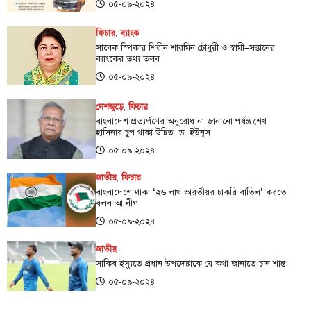
০৫-০৯-২০২৪
ফিচার
,
ব্যাংক
সাবেক স্পিকার শিরীন শারমিন চৌধুরী ও স্বামী–সন্তানের
ব্যাংকের তথ্য তলব
০৫-০৯-২০২৪
দেশজুড়ে
,
ফিচার
বাংলাদেশ প্রত্যর্পণের অনুরোধ না জানানো পর্যন্ত শেখ
হাসিনার চুপ থাকা উচিত: ড. ইউনূস
০৫-০৯-২০২৪
জাতীয়
,
ফিচার
বাংলাদেশে থাকা ‌‘২৬ লাখ ভারতীয়র চাকরি বাতিল’ করতে
বলল আ.লীগ
০৫-০৯-২০২৪
জাতীয়
সাকিব ইস্যুতে প্রধান উপদেষ্টাকে যে কথা জানাতে চান শান্ত
০৫-০৯-২০২৪