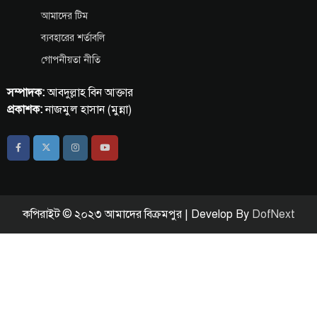
আমাদের টিম
ব্যবহারের শর্তাবলি
গোপনীয়তা নীতি
সম্পাদক:
আবদুল্লাহ বিন আক্তার
প্রকাশক:
নাজমুল হাসান (মুন্না)
কপিরাইট © ২০২৩ আমাদের বিক্রমপুর | Develop By
DofNext