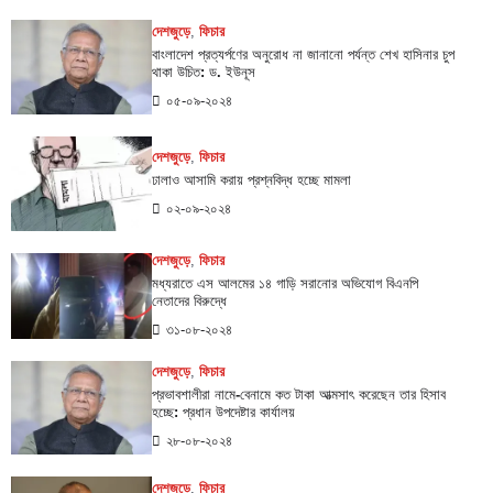
দেশজুড়ে
,
ফিচার
বাংলাদেশ প্রত্যর্পণের অনুরোধ না জানানো পর্যন্ত শেখ হাসিনার চুপ
থাকা উচিত: ড. ইউনূস
০৫-০৯-২০২৪
দেশজুড়ে
,
ফিচার
ঢালাও আসামি করায় প্রশ্নবিদ্ধ হচ্ছে মামলা
০২-০৯-২০২৪
দেশজুড়ে
,
ফিচার
মধ্যরাতে এস আলমের ১৪ গাড়ি সরানোর অভিযোগ বিএনপি
নেতাদের বিরুদ্ধে
৩১-০৮-২০২৪
দেশজুড়ে
,
ফিচার
প্রভাবশালীরা নামে-বেনামে কত টাকা আত্মসাৎ করেছেন তার হিসাব
হচ্ছে: প্রধান উপদেষ্টার কার্যালয়
২৮-০৮-২০২৪
দেশজুড়ে
,
ফিচার