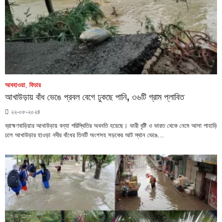
আবহাওয়া
,
ফিচার
আখাউড়ায় বাঁধ ভেঙে প্রবল বেগে ঢুকছে পানি, ৩৬টি গ্রাম প্লাবিত
২২-০৮-২০২৪
ব্রাহ্মণবাড়িয়ার আখাউড়ায় বন্যা পরিস্থিতির অবনতি হয়েছে। ভারী বৃষ্টি ও ভারত থেকে নেমে আসা পাহাড়ি
ঢলে আখাউড়ার হাওড়া নদীর বাঁধের তিনটি অংশসহ সড়কের আট স্থান ভেঙে…