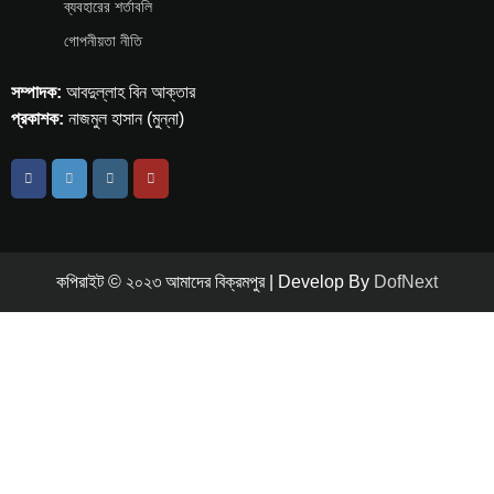
ব্যবহারের শর্তাবলি
গোপনীয়তা নীতি
সম্পাদক:
আবদুল্লাহ বিন আক্তার
প্রকাশক:
নাজমুল হাসান (মুন্না)
কপিরাইট © ২০২৩ আমাদের বিক্রমপুর | Develop By
DofNext