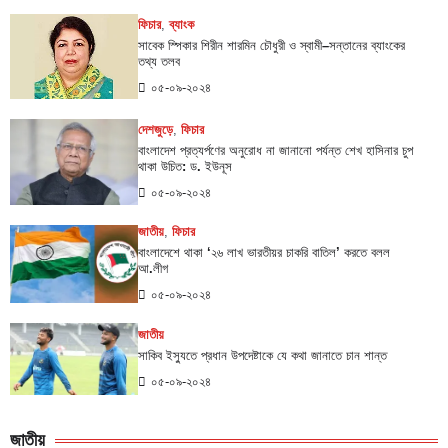
ফিচার
,
ব্যাংক
সাবেক স্পিকার শিরীন শারমিন চৌধুরী ও স্বামী–সন্তানের ব্যাংকের
তথ্য তলব
০৫-০৯-২০২৪
দেশজুড়ে
,
ফিচার
বাংলাদেশ প্রত্যর্পণের অনুরোধ না জানানো পর্যন্ত শেখ হাসিনার চুপ
থাকা উচিত: ড. ইউনূস
০৫-০৯-২০২৪
জাতীয়
,
ফিচার
বাংলাদেশে থাকা ‌‘২৬ লাখ ভারতীয়র চাকরি বাতিল’ করতে বলল
আ.লীগ
০৫-০৯-২০২৪
জাতীয়
সাকিব ইস্যুতে প্রধান উপদেষ্টাকে যে কথা জানাতে চান শান্ত
০৫-০৯-২০২৪
জাতীয়