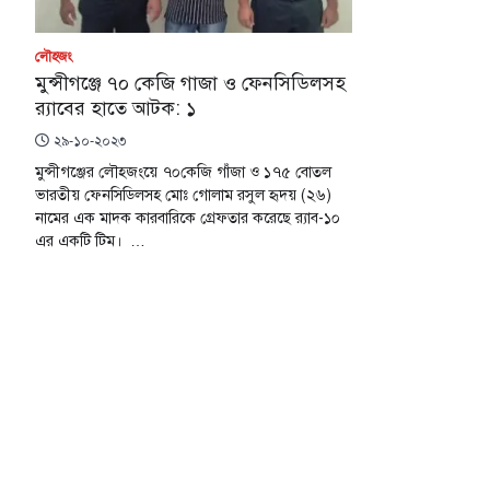
লৌহজং
মুন্সীগঞ্জে ৭০ কেজি গাজা ও ফেনসিডিলসহ
র‍্যাবের হাতে আটক: ১
২৯-১০-২০২৩
মুন্সীগঞ্জের লৌহজংয়ে ৭০কেজি গাঁজা ও ১৭৫ বোতল
ভারতীয় ফেনসিডিলসহ মোঃ গোলাম রসুল হৃদয় (২৬)
নামের এক মাদক কারবারিকে গ্রেফতার করেছে র‌্যাব-১০
এর একটি টিম। …