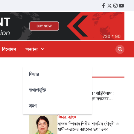
বিনোদন
অন্যান্য
ফিচার
সর্বশেষ প্রকাশিত
ফিচার
,
রাজনীতি
তথ্যপ্রযুক্তি
সাবেক সংসদ সদস্যদের ‘গাড়িবিলাস’:
ব্যারিস্টার সুমন কিনেছেন সবচেয়ে
দামিটি, দ্বিতীয় সাকিব
ভ্রমণ
০৫-০৯-২০২৪
ফিচার
,
ব্যাংক
সাবেক স্পিকার শিরীন শারমিন চৌধুরী ও
স্বামী–সন্তানের ব্যাংকের তথ্য তলব