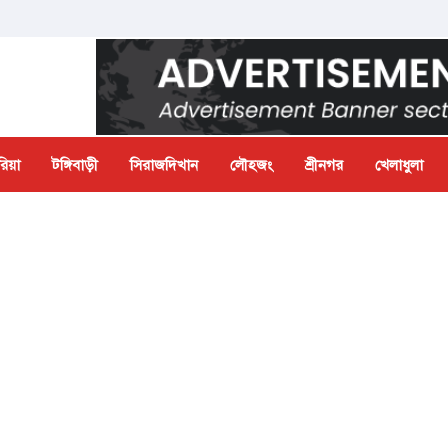
িয়া
টঙ্গিবাড়ী
সিরাজদিখান
লৌহজং
শ্রীনগর
খেলাধুলা