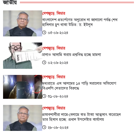
জাতীয়
দেশজুড়ে
,
ফিচার
বাংলাদেশ প্রত্যর্পণের অনুরোধ না জানানো পর্যন্ত শেখ
হাসিনার চুপ থাকা উচিত: ড. ইউনূস
০৫-০৯-২০২৪
দেশজুড়ে
,
ফিচার
ঢালাও আসামি করায় প্রশ্নবিদ্ধ হচ্ছে মামলা
০২-০৯-২০২৪
দেশজুড়ে
,
ফিচার
মধ্যরাতে এস আলমের ১৪ গাড়ি সরানোর অভিযোগ
বিএনপি নেতাদের বিরুদ্ধে
৩১-০৮-২০২৪
দেশজুড়ে
,
ফিচার
প্রভাবশালীরা নামে-বেনামে কত টাকা আত্মসাৎ করেছেন
তার হিসাব হচ্ছে: প্রধান উপদেষ্টার কার্যালয়
২৮-০৮-২০২৪