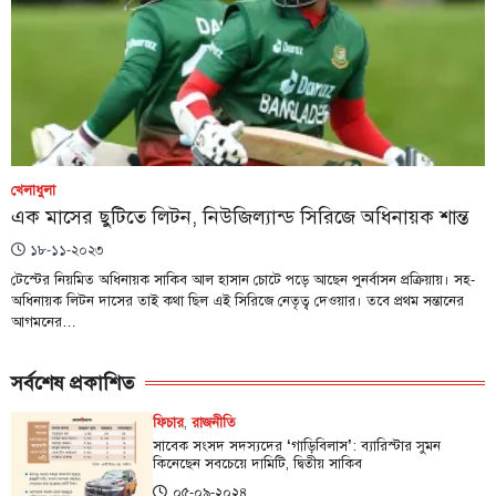
খেলাধুলা
এক মাসের ছুটিতে লিটন, নিউজিল্যান্ড সিরিজে অধিনায়ক শান্ত
১৮-১১-২০২৩
টেস্টের নিয়মিত অধিনায়ক সাকিব আল হাসান চোটে পড়ে আছেন পুনর্বাসন প্রক্রিয়ায়। সহ-
অধিনায়ক লিটন দাসের তাই কথা ছিল এই সিরিজে নেতৃত্ব দেওয়ার। তবে প্রথম সন্তানের
আগমনের…
সর্বশেষ প্রকাশিত
ফিচার
,
রাজনীতি
সাবেক সংসদ সদস্যদের ‘গাড়িবিলাস’: ব্যারিস্টার সুমন
কিনেছেন সবচেয়ে দামিটি, দ্বিতীয় সাকিব
০৫-০৯-২০২৪