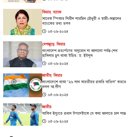
ফিচার
,
ব্যাংক
সাবেক স্পিকার শিরীন শারমিন চৌধুরী ও স্বামী–সন্তানের
ব্যাংকের তথ্য তলব
০৫-০৯-২০২৪
দেশজুড়ে
,
ফিচার
বাংলাদেশ প্রত্যর্পণের অনুরোধ না জানানো পর্যন্ত শেখ
হাসিনার চুপ থাকা উচিত: ড. ইউনূস
০৫-০৯-২০২৪
জাতীয়
,
ফিচার
বাংলাদেশে থাকা ‌‘২৬ লাখ ভারতীয়র চাকরি বাতিল’ করতে
বলল আ.লীগ
০৫-০৯-২০২৪
জাতীয়
সাকিব ইস্যুতে প্রধান উপদেষ্টাকে যে কথা জানাতে চান শান্ত
০৫-০৯-২০২৪