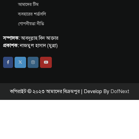
আমাদের টিম
ব্যবহারের শর্তাবলি
গোপনীয়তা নীতি
সম্পাদক:
আবদুল্লাহ বিন আক্তার
প্রকাশক:
নাজমুল হাসান (মুন্না)
কপিরাইট © ২০২৩ আমাদের বিক্রমপুর | Develop By
DofNext