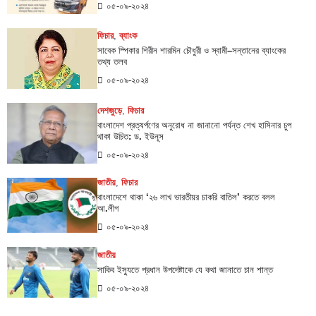
০৫-০৯-২০২৪
ফিচার
,
ব্যাংক
সাবেক স্পিকার শিরীন শারমিন চৌধুরী ও স্বামী–সন্তানের ব্যাংকের
তথ্য তলব
০৫-০৯-২০২৪
দেশজুড়ে
,
ফিচার
বাংলাদেশ প্রত্যর্পণের অনুরোধ না জানানো পর্যন্ত শেখ হাসিনার চুপ
থাকা উচিত: ড. ইউনূস
০৫-০৯-২০২৪
জাতীয়
,
ফিচার
বাংলাদেশে থাকা ‌‘২৬ লাখ ভারতীয়র চাকরি বাতিল’ করতে বলল
আ.লীগ
০৫-০৯-২০২৪
জাতীয়
সাকিব ইস্যুতে প্রধান উপদেষ্টাকে যে কথা জানাতে চান শান্ত
০৫-০৯-২০২৪