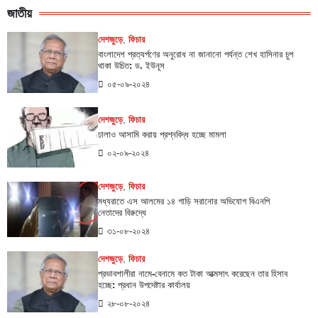
জাতীয়
দেশজুড়ে
,
ফিচার
বাংলাদেশ প্রত্যর্পণের অনুরোধ না জানানো পর্যন্ত শেখ হাসিনার চুপ
থাকা উচিত: ড. ইউনূস
০৫-০৯-২০২৪
দেশজুড়ে
,
ফিচার
ঢালাও আসামি করায় প্রশ্নবিদ্ধ হচ্ছে মামলা
০২-০৯-২০২৪
দেশজুড়ে
,
ফিচার
মধ্যরাতে এস আলমের ১৪ গাড়ি সরানোর অভিযোগ বিএনপি
নেতাদের বিরুদ্ধে
৩১-০৮-২০২৪
দেশজুড়ে
,
ফিচার
প্রভাবশালীরা নামে-বেনামে কত টাকা আত্মসাৎ করেছেন তার হিসাব
হচ্ছে: প্রধান উপদেষ্টার কার্যালয়
২৮-০৮-২০২৪