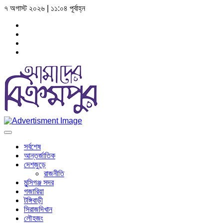
৭ অগাস্ট ২০২৬ | ১১:০৪ পূর্বাহ্ন
সর্বশেষ
আন্তর্জাতিক
দেশজুড়ে
রাজনীতি
মুন্সিগঞ্জ সদর
গজারিয়া
টঙ্গিবাড়ী
সিরাজদিখান
লৌহজং