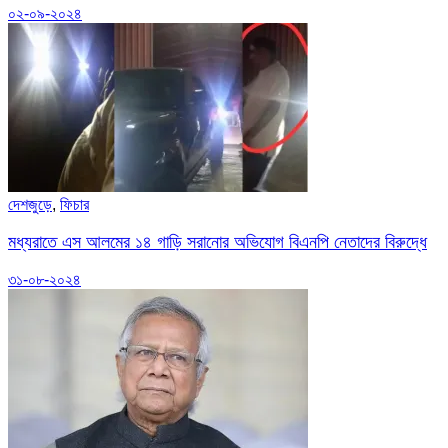
০২-০৯-২০২৪
দেশজুড়ে
,
ফিচার
মধ্যরাতে এস আলমের ১৪ গাড়ি সরানোর অভিযোগ বিএনপি নেতাদের বিরুদ্ধে
৩১-০৮-২০২৪