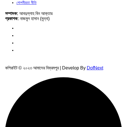
গোপনীয়তা নীতি
সম্পাদক:
আবদুল্লাহ বিন আক্তার
প্রকাশক:
নাজমুল হাসান (মুন্না)
কপিরাইট © ২০২৩ আমাদের বিক্রমপুর | Develop By
DofNext