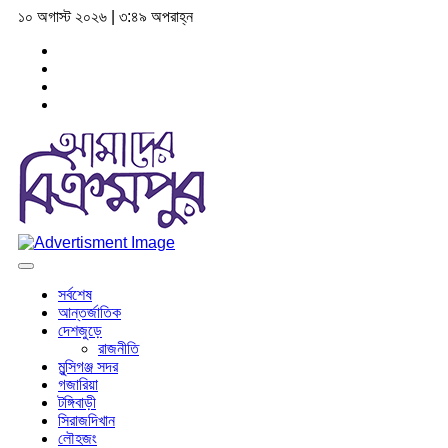
১০ অগাস্ট ২০২৬ | ৩:৪৯ অপরাহ্ন
সর্বশেষ
আন্তর্জাতিক
দেশজুড়ে
রাজনীতি
মুন্সিগঞ্জ সদর
গজারিয়া
টঙ্গিবাড়ী
সিরাজদিখান
লৌহজং