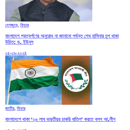
দেশজুড়ে
,
ফিচার
বাংলাদেশ প্রত্যর্পণের অনুরোধ না জানানো পর্যন্ত শেখ হাসিনার চুপ থাকা
উচিত: ড. ইউনূস
০৫-০৯-২০২৪
জাতীয়
,
ফিচার
বাংলাদেশে থাকা ‌‘২৬ লাখ ভারতীয়র চাকরি বাতিল’ করতে বলল আ.লীগ