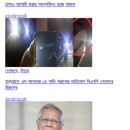
ঢালাও আসামি করায় প্রশ্নবিদ্ধ হচ্ছে মামলা
০২-০৯-২০২৪
দেশজুড়ে
,
ফিচার
মধ্যরাতে এস আলমের ১৪ গাড়ি সরানোর অভিযোগ বিএনপি নেতাদের
বিরুদ্ধে
৩১-০৮-২০২৪