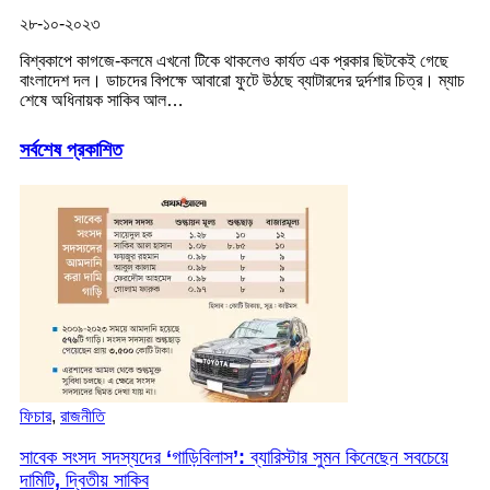
২৮-১০-২০২৩
বিশ্বকাপে কাগজে-কলমে এখনো টিকে থাকলেও কার্যত এক প্রকার ছিটকেই গেছে
বাংলাদেশ দল। ডাচদের বিপক্ষে আবারো ফুটে উঠছে ব্যাটারদের দুর্দশার চিত্র। ম্যাচ
শেষে অধিনায়ক সাকিব আল…
সর্বশেষ প্রকাশিত
ফিচার
,
রাজনীতি
সাবেক সংসদ সদস্যদের ‘গাড়িবিলাস’: ব্যারিস্টার সুমন কিনেছেন সবচেয়ে
দামিটি, দ্বিতীয় সাকিব