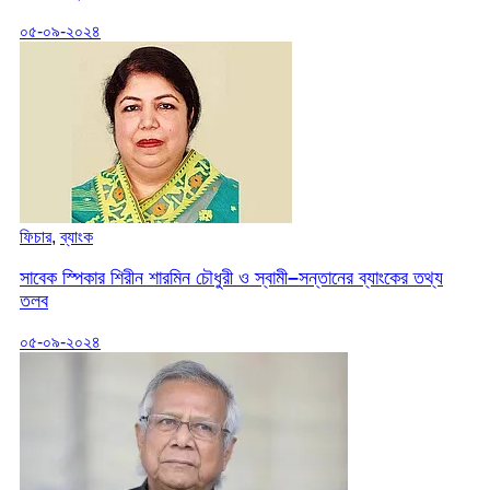
০৫-০৯-২০২৪
ফিচার
,
ব্যাংক
সাবেক স্পিকার শিরীন শারমিন চৌধুরী ও স্বামী–সন্তানের ব্যাংকের তথ্য
তলব
০৫-০৯-২০২৪